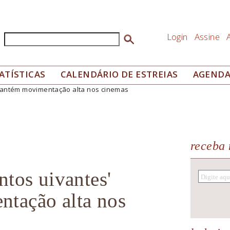
Login
Assine
Buscar
Formulário de busca
ATÍSTICAS
CALENDÁRIO DE ESTREIAS
AGEND
mantém movimentação alta nos cinemas
receba 
ntos uivantes'
tação alta nos