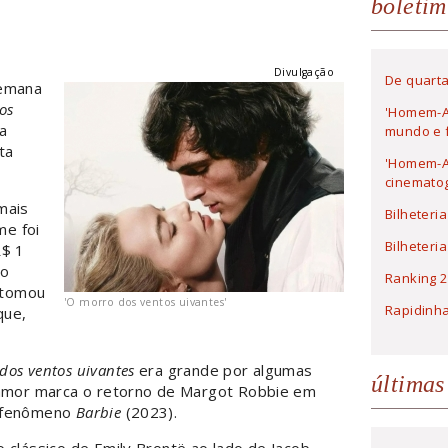
boletim
Divulgação
De quarta
Semana
os
'Homem-A
a
mundo e f
ta
'Homem-Ar
cinematog
mais
Bilheteri
me foi
Bilheteri
R$ 1
do
Ranking 2
, tomou
'O morro dos ventos uivantes'
Rapidinh
que,
dos ventos uivantes
era grande por algumas
últimas
e amor marca o retorno de Margot Robbie em
o fenômeno
Barbie
(2023).