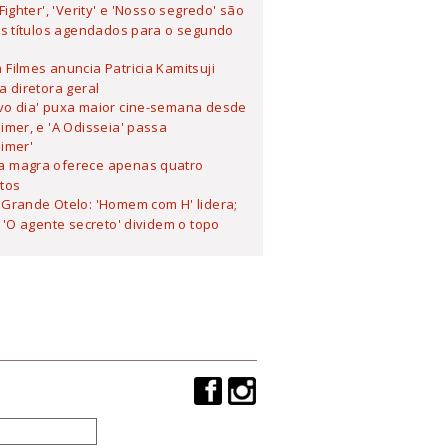
 Fighter', 'Verity' e 'Nosso segredo' são
s títulos agendados para o segundo
Filmes anuncia Patricia Kamitsuji
 diretora geral
vo dia' puxa maior cine-semana desde
mer, e 'A Odisseia' passa
imer'
 magra oferece apenas quatro
tos
Grande Otelo: 'Homem com H' lidera;
 'O agente secreto' dividem o topo