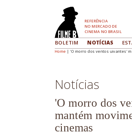
Pular
para
Navegação
REFERÊNCIA
NO MERCADO DE
CINEMA NO BRASIL
BOLETIM
NOTÍCIAS
EST
Home
| 'O morro dos ventos uivantes' 
Você está aqui
Notícias
'O morro dos ve
mantém movimen
cinemas