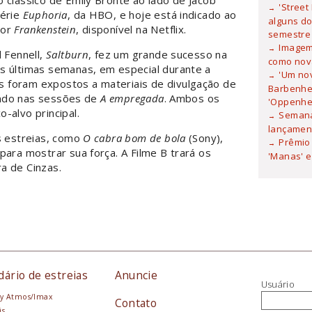
 clássico de Emily Brontë ao lado de Jacob
'Street
série
Euphoria
, da HBO, e hoje está indicado ao
alguns do
por
Frankenstein
, disponível na Netflix.
semestre
Imagem 
d Fennell,
Saltburn
, fez um grande sucesso na
como nova
s últimas semanas, em especial durante a
'Um no
 foram expostos a materiais de divulgação de
Barbenhei
uindo nas sessões de
A empregada
. Ambos os
'Oppenhe
-alvo principal.
Semana
lançamen
s estreias, como
O cabra bom de bola
(Sony),
Prêmio 
para mostrar sua força. A Filme B trará os
'Manas' e
a de Cinzas.
dário de estreias
Anuncie
Usuário
y Atmos/Imax
Contato
is