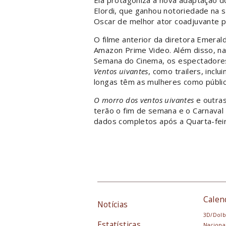
Ela protagoniza a nova adaptação do
Elordi, que ganhou notoriedade na 
Oscar de melhor ator coadjuvante 
O filme anterior da diretora Emeral
Amazon Prime Video. Além disso, na
Semana do Cinema, os espectadores
Ventos uivantes
, como trailers, incl
longas têm as mulheres como público
O morro dos ventos uivantes
e outra
terão o fim de semana e o Carnaval 
dados completos após a Quarta-feir
Calen
Notícias
3D/Dolb
Estatísticas
Naciona