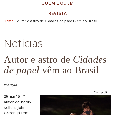
QUEM É QUEM
REVISTA
Home
| Autor e astro de Cidades de papel vêm ao Brasil
Você está aqui
Notícias
Autor e astro de
Cidades
de papel
vêm ao Brasil
Redação
Divulgação
26 mai 15
O
autor de best-
sellers John
Green já tem