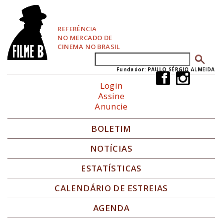
P
u
l
REFERÊNCIA
a
NO MERCADO DE
r
CINEMA NO BRASIL
p
Buscar
Formulário de busca
a
r
Fundador: PAULO SÉRGIO ALMEIDA
a
Login
N
Assine
a
Anuncie
v
e
g
BOLETIM
a
ç
NOTÍCIAS
ã
o
ESTATÍSTICAS
CALENDÁRIO DE ESTREIAS
AGENDA