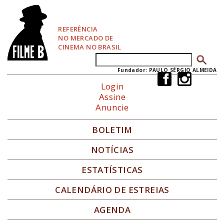
P
u
l
REFERÊNCIA
a
NO MERCADO DE
r
CINEMA NO BRASIL
p
Buscar
Formulário de busca
a
r
Fundador: PAULO SÉRGIO ALMEIDA
a
Login
N
Assine
a
Anuncie
v
e
g
BOLETIM
a
ç
NOTÍCIAS
ã
o
ESTATÍSTICAS
CALENDÁRIO DE ESTREIAS
AGENDA