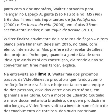
Junto com o documentário, Walter aproveita para
relançar no Espaço Augusta (São Paulo) e no IMS (Rio)
três dos filmes mais importantes de Jia:
Plataforma
(2000) e
Em busca da vida
(2006), em cópias 35mm
recém-restauradas; e
Um toque de pecado
(2013).
Walter finaliza atualmente dois roteiros de ficção – e tem
planos para filmar um deles em 2016, no Chile, com
elenco internacional. Mas prefere não revelar detalhes
dos projetos. “Acho que, quando a gente fala de uma
ideia que ainda está em construção, ela tende a não se
converter em filme mais tarde”, explica.
Na entrevista ao
Filme B
, Walter fala dos próximos
passos da Videofilmes, a produtora que fundou com o
irmão João Moreira Salles e hoje conta com uma equipe
de dez pessoas, divididas entre dois escritórios, em
Ipanema e na Glória. Com a morte de Eduardo Coutinho,
o maior documentarista brasileiro, de quem produziram
oito longas, a Videofilmes voltou a investir num núcleo de
desenvolvimento de roteiros, dos quais participam