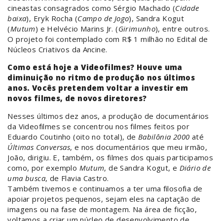
cineastas consagrados como Sérgio Machado (
Cidade
baixa
), Eryk Rocha (
Campo de Jogo
), Sandra Kogut
(
Mutum
) e Helvécio Marins Jr. (
Girimunho
), entre outros.
O projeto foi contemplado com R$ 1 milhão no Edital de
Núcleos Criativos da Ancine.
Como está hoje a Videofilmes? Houve uma
diminuição no ritmo de produção nos últimos
anos. Vocês pretendem voltar a investir em
novos filmes, de novos diretores?
Nesses últimos dez anos, a produção de documentários
da Videofilmes se concentrou nos filmes feitos por
Eduardo Coutinho (oito no total), de
Babilônia 2000
até
Últimas Conversas
, e nos documentários que meu irmão,
João, dirigiu. E, também, os filmes dos quais participamos
como, por exemplo
Mutum
, de Sandra Kogut, e
Diário de
uma busca
, de Flavia Castro.
Também tivemos e continuamos a ter uma filosofia de
apoiar projetos pequenos, sejam eles na captação de
imagens ou na fase de montagem. Na área de ficção,
voltamos a criar um núcleo de desenvolvimento de