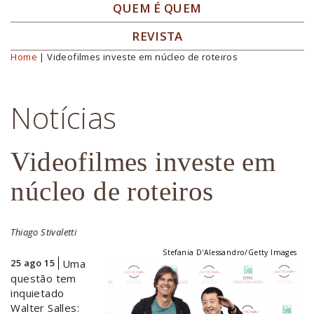
QUEM É QUEM
REVISTA
Home
| Videofilmes investe em núcleo de roteiros
Você está aqui
Notícias
Videofilmes investe em
núcleo de roteiros
Thiago Stivaletti
Stefania D'Alessandro/Getty Images
25 ago 15
Uma
questão tem
inquietado
Walter Salles: