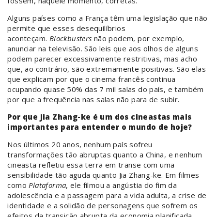
fossem, naquele momento, corretas.
Alguns países como a França têm uma legislação que não
permite que esses desequilíbrios
aconteçam.
Blockbusters
não podem, por exemplo,
anunciar na televisão. São leis que aos olhos de alguns
podem parecer excessivamente restritivas, mas acho
que, ao contrário, são extremamente positivas. São elas
que explicam por que o cinema francês continua
ocupando quase 50% das 7 mil salas do país, e também
por que a frequência nas salas não para de subir.
Por que Jia Zhang
-
ke é um dos cineastas mais
importantes para entender o mundo de hoje?
Nos últimos 20 anos, nenhum país sofreu
transformações tão abruptas quanto a China, e nenhum
cineasta refletiu essa terra em transe com uma
sensibilidade tão aguda quanto Jia Zhang-ke.
Em filmes
como
Plataforma
, ele filmou a angústia do fim da
adolescência e a passagem para a vida adulta, a crise de
identidade e a solidão de personagens que sofrem os
efeitos da transição abrupta da economia planificada