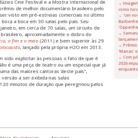
Búzios Cine Festival e a Mostra Internacional de
Imagem 
prêmio de melhor documentário brasileiro pelo
como nova
er visto em pré-estreias comerciais no último
'Um no
 o boca a boca em
30 salas pelo país. Seu
Barbenhei
'Oppenhe
 janeiro, em cerca de 70 salas, um circuito de
Semana
 brasileiro, aproximadamente o dobro do
lançamen
cio, o fim e o meio
(2011) e bem superior às 29
Prêmio 
holocausto
, lançado pela própria H2O em 2013.
'Manas' e
Com ju
 sido explicitar às pessoas o fato de que é
2026 imp
ão é uma peça de teatro ou um especial que já
enquanto
 uma das maiores cantoras deste país”,
versão a ser exibida nas salas
120 minutos de duração que peregrinou pelos