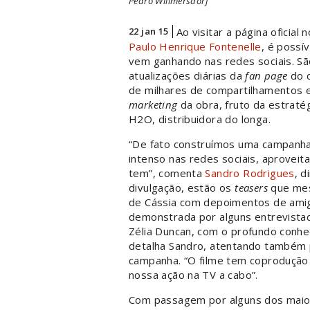
Pedro Willmersdorf
22 jan 15
Ao visitar a página oficia
Paulo Henrique Fontenelle
, é possí
vem ganhando nas redes sociais. S
atualizações diárias da
fan page
do d
de milhares de compartilhamentos e
marketing
da obra, fruto da estraté
H2O, distribuidora do longa.
“De fato construímos uma campanha
intenso nas redes sociais, aproveit
tem”, comenta
Sandro Rodrigues
, d
divulgação, estão os
teasers
que mes
de Cássia com depoimentos de amig
demonstrada por alguns entrevist
Zélia Duncan, com o profundo conhec
detalha Sandro, atentando também 
campanha. “O filme tem coprodução 
nossa ação na TV a cabo”.
Com passagem por alguns dos maior