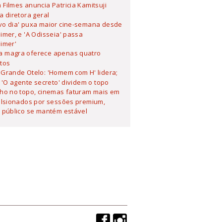
Filmes anuncia Patricia Kamitsuji
 diretora geral
vo dia' puxa maior cine-semana desde
mer, e 'A Odisseia' passa
imer'
 magra oferece apenas quatro
tos
Grande Otelo: 'Homem com H' lidera;
 'O agente secreto' dividem o topo
lho no topo, cinemas faturam mais em
ulsionados por sessões premium,
 público se mantém estável