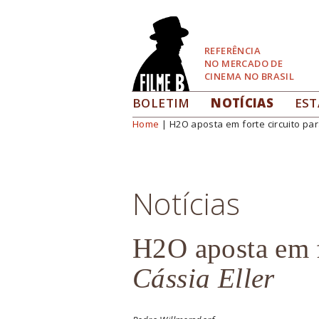
Pular
para
Navegação
REFERÊNCIA
NO MERCADO DE
CINEMA NO BRASIL
BOLETIM
NOTÍCIAS
EST
Home
| H2O aposta em forte circuito par
Você está aqui
Notícias
H2O aposta em f
Cássia Eller