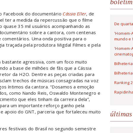
boletim
l no Facebook do documentário
Cássia Eller
, de
vel ter a medida da repercussão que o filme
De quarta
ão quase 35 mil usuários acompanhando as
ocumentário sobre a cantora, com centenas
'Homem-A
 comentários. Uma onda positiva para o
mundo e f
gia traçada pela produtora Migdal Filmes e pela
'Homem-Ar
cinematog
 bastante agressiva, com um foco muito
Bilheteri
ando a base de milhões de fãs que a Cássia
Bilheteri
iretor da H2O. Dentre as peças criadas para
clam trechos de músicas consagradas na voz
Ranking 2
os íntimos da cantora. “Dosamos a emoção
Rapidinh
ados, como Nando Reis, Oswaldo Montenegro e
imento que eles tinham da carreira dela”,
para um importante reforço ganho pela
e apoio do GNT, parceria que fortaleceu muito
últimas
es festivais do Brasil no segundo semestre