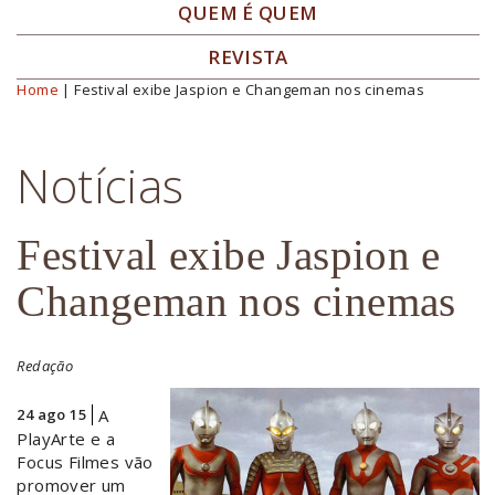
QUEM É QUEM
REVISTA
Home
| Festival exibe Jaspion e Changeman nos cinemas
Você está aqui
Notícias
Festival exibe Jaspion e
Changeman nos cinemas
Redação
24 ago 15
A
PlayArte e a
Focus Filmes vão
promover um