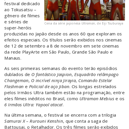
festival dedicado
ao Tokusatsu –
gênero de filmes
e séries de
Cena da série japonesa
Ultraman
, de Eiji Tsuburaya
super-heróis
produzidas no Japão desde os anos 60 que exploram os
efeitos especiais. Os títulos serão exibidos nos cinemas
de 12 de setembro a 8 de novembro em sete cinemas
da rede PlayArte em São Paulo, Grande São Paulo e
Manaus.
As seis primeiras semanas do evento terão episódios
dublados de
O fantástico Jaspion
,
Esquadrão relâmpago
Changeman
,
O incrível ninja Jirayia
,
Comando Estelar
Flashman
e
Policial de aço Jiban
. Os longas estrelados
pelos Irmãos Ultra também estão na programação, entre
eles filmes inéditos no Brasil, como
Ultraman Mebius
e os
6 Irmãos Ultra: Yapool ataca!
.
Na última semana, o festival se encerra com a trilogia
Samurai X – Rurouni Kenshin
, que conta a saga de
Battousai, o Retalhador. Os três filmes serão exibidos