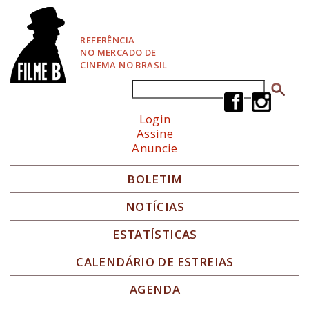
P
u
l
REFERÊNCIA
a
NO MERCADO DE
r
CINEMA NO BRASIL
p
a
Buscar
Formulário de busca
r
a
Login
N
Assine
a
Anuncie
v
e
g
BOLETIM
a
ç
NOTÍCIAS
ã
o
ESTATÍSTICAS
CALENDÁRIO DE ESTREIAS
AGENDA