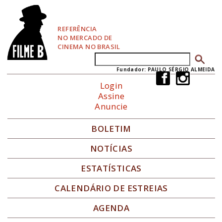
P
u
l
REFERÊNCIA
a
NO MERCADO DE
r
CINEMA NO BRASIL
p
Buscar
Formulário de busca
a
r
Fundador: PAULO SÉRGIO ALMEIDA
a
Login
N
Assine
a
Anuncie
v
e
g
BOLETIM
a
ç
NOTÍCIAS
ã
o
ESTATÍSTICAS
CALENDÁRIO DE ESTREIAS
AGENDA