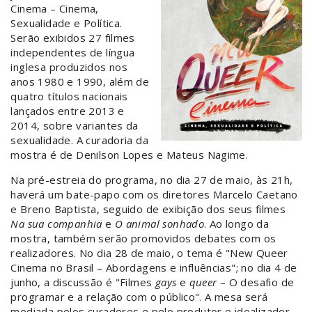
Cinema – Cinema,
Sexualidade e Política.
Serão exibidos 27 filmes
independentes de língua
inglesa produzidos nos
anos 1980 e 1990, além de
quatro títulos nacionais
lançados entre 2013 e
2014, sobre variantes da
sexualidade. A curadoria da
mostra é de Denilson Lopes e Mateus Nagime.
Na pré-estreia do programa, no dia 27 de maio, às 21h,
haverá um bate-papo com os diretores Marcelo Caetano
e Breno Baptista, seguido de exibição dos seus filmes
Na sua companhia
e
O animal sonhado
. Ao longo da
mostra, também serão promovidos debates com os
realizadores. No dia 28 de maio, o tema é "New Queer
Cinema no Brasil – Abordagens e influências"; no dia 4 de
junho, a discussão é "Filmes
gays
e
queer
– O desafio de
programar e a relação com o público". A mesa será
mediada pelos curadores e pelo produtor e idealizador