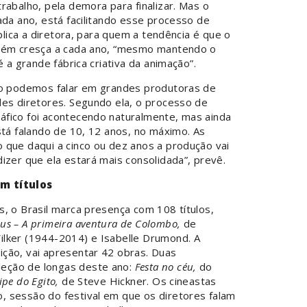
rabalho, pela demora para finalizar. Mas o
ada ano, está facilitando esse processo de
xplica a diretora, para quem a tendência é que o
mbém cresça a cada ano, “mesmo mantendo o
é a grande fábrica criativa da animação”.
ão podemos falar em grandes produtoras de
des diretores. Segundo ela, o processo de
fico foi acontecendo naturalmente, mas ainda
stá falando de 10, 12 anos, no máximo. As
 que daqui a cinco ou dez anos a produção vai
izer que ela estará mais consolidada”, prevê.
em títulos
, o Brasil marca presença com 108 títulos,
lus – A primeira aventura de Colombo,
de
lker (1944-2014) e Isabelle Drumond. A
ção, vai apresentar 42 obras. Duas
eção de longas deste ano:
Festa no céu,
do
ipe do Egito,
de Steve Hickner. Os cineastas
 sessão do festival em que os diretores falam