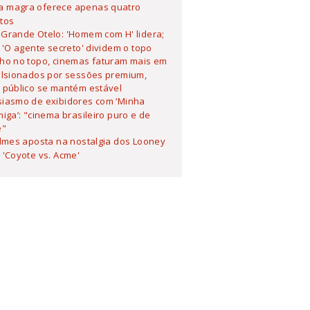
 magra oferece apenas quatro
tos
Grande Otelo: 'Homem com H' lidera;
 'O agente secreto' dividem o topo
lho no topo, cinemas faturam mais em
ulsionados por sessões premium,
 público se mantém estável
siasmo de exibidores com ‘Minha
iga’: "cinema brasileiro puro e de
e"
ilmes aposta na nostalgia dos Looney
'Coyote vs. Acme'