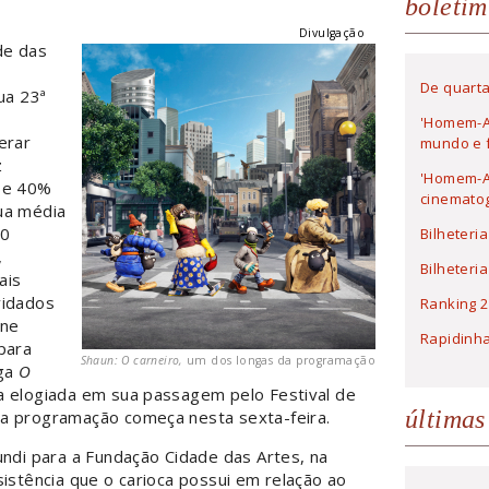
boletim
Divulgação
de das
De quarta
ua 23ª
'Homem-A
erar
mundo e f
z
'Homem-Ar
ase 40%
cinematog
ua média
40
Bilheteri
,
Bilheteri
ais
vidados
Ranking 2
rne
Rapidinh
 para
Shaun: O carneiro,
um dos longas da programação
ga
O
a elogiada em sua passagem pelo Festival de
últimas
da programação começa nesta sexta-feira.
undi para a Fundação Cidade das Artes, na
sistência que o carioca possui em relação ao