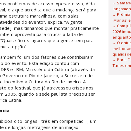
Semana
eus problemas de acesso. Apesar disso, Aída
lançamen
val, diz que acredita que a mudança será para
Prêmio 
uma estrutura maravilhosa, com salas
'Manas' e
ividades do evento”, explica. “A gente
Com ju
-sede], mas tínhamos que montar praticamente
2026 imp
ambém aproveita para criticar a falta de
enquanto
 “Quais são os lugares que a gente tem para
O entu
muita opção”.
melhor am
qualidad
 também foi um dos fatores que contribuíram
Paris F
ção do evento. Esta edição contou com
Tunes em 
ES e IBM, Ministério da Cultura (através da
 o Governo do Rio de Janeiro, a Secretaria de
e Incentivo à Cultura do Rio de Janeiro. A
sto do festival, que já atravessou crises nos
em 2005, quando a sede paulista precisou ser
ica Latina.
ncia
bidos oito longas– três em competição –, um
ade de longas-metragens de animação