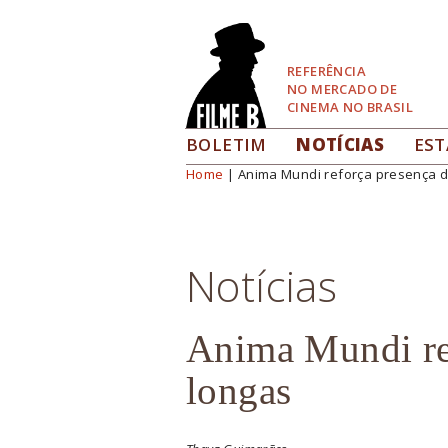
Pular
para
Navegação
REFERÊNCIA
NO MERCADO DE
CINEMA NO BRASIL
BOLETIM
NOTÍCIAS
EST
Home
| Anima Mundi reforça presença d
Você está aqui
Notícias
Anima Mundi re
longas