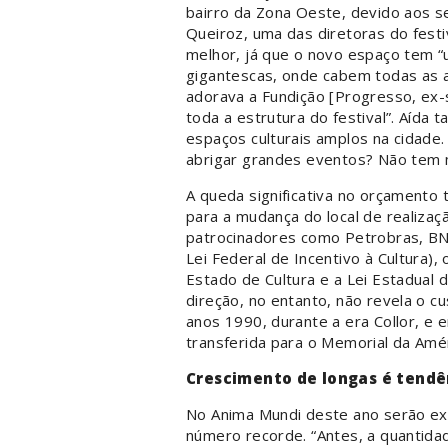
bairro da Zona Oeste, devido aos s
Queiroz, uma das diretoras do festi
melhor, já que o novo espaço tem “
gigantescas, onde cabem todas as at
adorava a Fundição [Progresso, ex
toda a estrutura do festival”. Aída t
espaços culturais amplos na cidade.
abrigar grandes eventos? Não tem 
A queda significativa no orçamento
para a mudança do local de realiza
patrocinadores como Petrobras, BND
Lei Federal de Incentivo à Cultura),
Estado de Cultura e a Lei Estadual d
direção, no entanto, não revela o cu
anos 1990, durante a era Collor, e 
transferida para o Memorial da Amér
Crescimento de longas é tendê
No Anima Mundi deste ano serão exi
número recorde. “Antes, a quantid