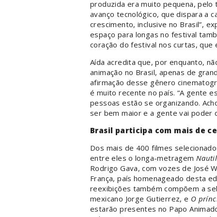
produzida era muito pequena, pelo t
avanço tecnológico, que dispara a c
crescimento, inclusive no Brasil”, e
espaço para longas no festival ta
coração do festival nos curtas, que 
Aída acredita que, por enquanto, n
animação no Brasil, apenas de gran
afirmação desse gênero cinematográ
é muito recente no país. “A gente e
pessoas estão se organizando. Acho
ser bem maior e a gente vai poder d
Brasil participa com mais de c
Dos mais de 400 filmes selecionados
entre eles o longa-metragem
Nauti
Rodrigo Gava, com vozes de José Wi
França, país homenageado desta edi
reexibições também compõem a sel
mexicano Jorge Gutierrez, e
O prínc
estarão presentes no Papo Animado,