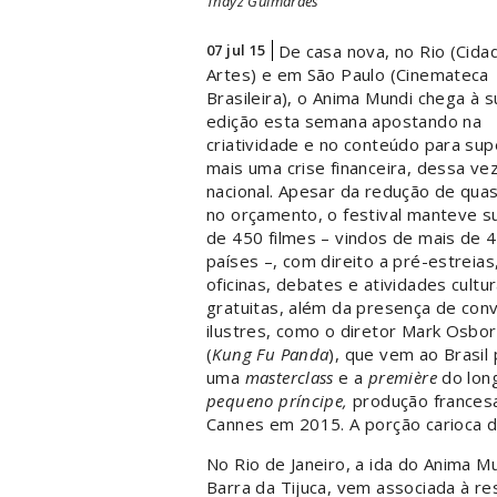
Thayz Guimarães
07 jul 15
De casa nova, no Rio (Cida
Artes) e em São Paulo (Cinemateca
Brasileira), o Anima Mundi chega à s
edição esta semana apostando na
criatividade e no conteúdo para sup
mais uma crise financeira, dessa ve
nacional. Apesar da redução de qu
no orçamento, o festival manteve s
de 450 filmes – vindos de mais de 
países –, com direito a pré-estreias
oficinas, debates e atividades cultur
gratuitas, além da presença de con
ilustres, como o diretor Mark Osbo
(
Kung Fu Panda
), que vem ao Brasil
uma
masterclass
e a
première
do lon
pequeno príncipe,
produção frances
Cannes em 2015. A porção carioca 
No Rio de Janeiro, a ida do Anima M
Barra da Tijuca, vem associada à re