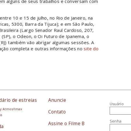
bem alguns de seus trabalhos e conversam com
ntre 10 e 15 de julho, no Rio de Janeiro, na
cas, 5300, Barra da Tijuca); e em São Paulo,
Brasileira (Largo Senador Raul Cardoso, 207,
s (SP), o Odeon, o Oi Futuro de Ipanema, o
(RJ) também vão abrigar algumas sessões. A
mação completa e outras informações no
site do
dário de estreias
Anuncie
Usuário
y Atmos/Imax
Contato
is
Senha
Assine o Filme B
da