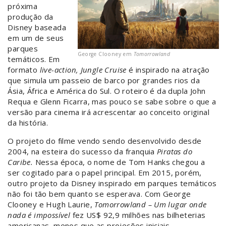
próxima
produção da
Disney baseada
em um de seus
parques
George Clooney em
Tomorrowland
temáticos. Em
formato
live-action,
Jungle Cruise
é inspirado na atração
que simula um passeio de barco por grandes rios da
Ásia, África e América do Sul. O roteiro é da dupla John
Requa e Glenn Ficarra, mas pouco se sabe sobre o que a
versão para cinema irá acrescentar ao conceito original
da história.
O projeto do filme vendo sendo desenvolvido desde
2004, na esteira do sucesso da franquia
Piratas do
Caribe.
Nessa época, o nome de Tom Hanks chegou a
ser cogitado para o papel principal. Em 2015, porém,
outro projeto da Disney inspirado em parques temáticos
não foi tão bem quanto se esperava. Com George
Clooney e Hugh Laurie,
Tomorrowland – Um lugar onde
nada é impossível
fez US$ 92,9 milhões nas bilheterias
americanas, menos que as projeções iniciais.