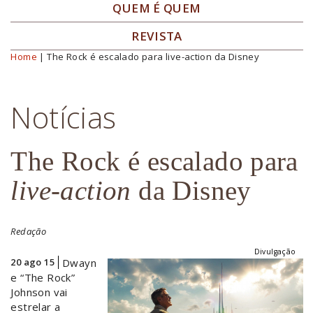
QUEM É QUEM
REVISTA
Home
| The Rock é escalado para live-action da Disney
Você está aqui
Notícias
The Rock é escalado para
live-action
da Disney
Redação
Divulgação
20 ago 15
Dwayn
e “The Rock”
Johnson vai
estrelar a