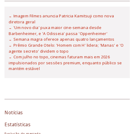
Imagem Filmes anuncia Patricia Kamitsuji como nova
diretora geral
'Um novo dia' puxa maior cine-semana desde
Barbenheimer, e 'A Odisseia' passa 'Oppenheimer'
Semana magra oferece apenas quatro lançamentos
Prêmio Grande Otelo: 'Homem com H' lidera; 'Manas' e 'O
agente secreto' dividem o topo
Com julho no topo, cinemas faturam mais em 2026
impulsionados por sessões premium, enquanto público se
mantém estável
Notícias
Estatísticas
Evolução do mercado