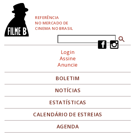
P
u
l
REFERÊNCIA
a
NO MERCADO DE
r
CINEMA NO BRASIL
p
a
Buscar
Formulário de busca
r
a
Login
N
Assine
a
Anuncie
v
e
g
BOLETIM
a
ç
NOTÍCIAS
ã
o
ESTATÍSTICAS
CALENDÁRIO DE ESTREIAS
AGENDA