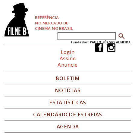
P
u
l
REFERÊNCIA
a
NO MERCADO DE
r
CINEMA NO BRASIL
p
Buscar
Formulário de busca
a
r
Fundador: PAULO SÉRGIO ALMEIDA
a
Login
N
Assine
a
Anuncie
v
e
g
BOLETIM
a
ç
NOTÍCIAS
ã
o
ESTATÍSTICAS
CALENDÁRIO DE ESTREIAS
AGENDA