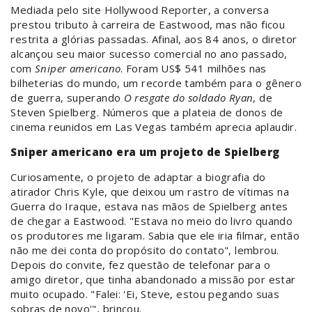
Mediada pelo site Hollywood Reporter, a conversa
prestou tributo à carreira de Eastwood, mas não ficou
restrita a glórias passadas. Afinal, aos 84 anos, o diretor
alcançou seu maior sucesso comercial no ano passado,
com
Sniper americano
. Foram US$ 541 milhões nas
bilheterias do mundo, um recorde também para o gênero
de guerra, superando
O resgate do soldado Ryan
, de
Steven Spielberg. Números que a plateia de donos de
cinema reunidos em Las Vegas também aprecia aplaudir.
Sniper americano era um projeto de Spielberg
Curiosamente, o projeto de adaptar a biografia do
atirador Chris Kyle, que deixou um rastro de vítimas na
Guerra do Iraque, estava nas mãos de Spielberg antes
de chegar a Eastwood. "Estava no meio do livro quando
os produtores me ligaram. Sabia que ele iria filmar, então
não me dei conta do propósito do contato", lembrou.
Depois do convite, fez questão de telefonar para o
amigo diretor, que tinha abandonado a missão por estar
muito ocupado. "Falei: 'Ei, Steve, estou pegando suas
sobras de novo'", brincou.