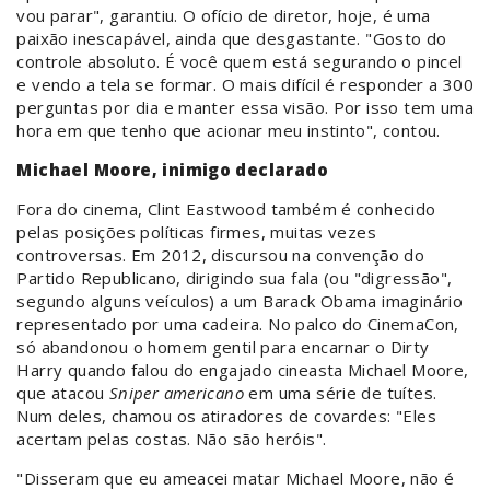
vou parar", garantiu. O ofício de diretor, hoje, é uma
paixão inescapável, ainda que desgastante. "Gosto do
controle absoluto. É você quem está segurando o pincel
e vendo a tela se formar. O mais difícil é responder a 300
perguntas por dia e manter essa visão. Por isso tem uma
hora em que tenho que acionar meu instinto", contou.
Michael Moore, inimigo declarado
Fora do cinema, Clint Eastwood também é conhecido
pelas posições políticas firmes, muitas vezes
controversas. Em 2012, discursou na convenção do
Partido Republicano, dirigindo sua fala (ou "digressão",
segundo alguns veículos) a um Barack Obama imaginário
representado por uma cadeira. No palco do CinemaCon,
só abandonou o homem gentil para encarnar o Dirty
Harry quando falou do engajado cineasta Michael Moore,
que atacou
Sniper americano
em uma série de tuítes.
Num deles, chamou os atiradores de covardes: "Eles
acertam pelas costas. Não são heróis".
"Disseram que eu ameacei matar Michael Moore, não é