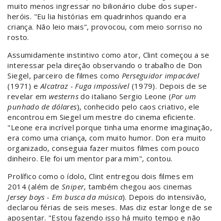
muito menos ingressar no bilionário clube dos super-
heróis. "Eu lia histórias em quadrinhos quando era
criança. Não leio mais", provocou, com meio sorriso no
rosto.
Assumidamente instintivo como ator, Clint começou a se
interessar pela direção observando o trabalho de Don
Siegel, parceiro de filmes como
P
erseguidor imp
acável
(1971) e
Alcatraz - Fuga impossível
(1979). Depois de se
revelar em
westerns
do italiano Sergio Leone (
Por um
punhado de dólares
), conhecido pelo caos criativo, ele
encontrou em Siegel um mestre do cinema eficiente.
"Leone era incrível porque tinha uma enorme imaginação,
era como uma criança, com muito humor. Don era muito
organizado, conseguia fazer muitos filmes com pouco
dinheiro. Ele foi um mentor para mim", contou.
Prolífico como o ídolo, Clint entregou dois filmes em
2014 (além de
Sniper
, também chegou aos cinemas
Jersey boys - Em busca da música
). Depois do intensivão,
declarou férias de seis meses. Mas diz estar longe de se
aposentar. "Estou fazendo isso há muito tempo e não