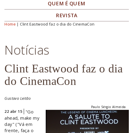
QUEM É QUEM
REVISTA
Home
| Clint Eastwood faz o dia do CinemaCon
Você está aqui
Notícias
Clint Eastwood faz o dia
do CinemaCon
Gustavo Leitão
Paulo Sérgio Almeida
22 abr 15
"Go
ahead, make my
day" ("Vá em
frente, faça o