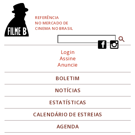
P
u
l
REFERÊNCIA
a
NO MERCADO DE
r
CINEMA NO BRASIL
p
a
Buscar
Formulário de busca
r
a
Login
N
Assine
a
Anuncie
v
e
g
BOLETIM
a
ç
NOTÍCIAS
ã
o
ESTATÍSTICAS
CALENDÁRIO DE ESTREIAS
AGENDA