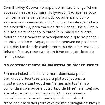
Com Bradley Cooper no papel do militar, o longa foi um
sucesso inesperado para Hollywood. Não apenas toca
num tema sensível para o público americano como
estreou nos cinemas dos EUA com a classificação etária
mais restrita (R, para maiores de 17 anos). Para Clint, o
que fez a diferença foi o enfoque humano da guerra.
"Muitos americanos têm acompanhado o que se passou
no Afeganistão e Iraque, mas não pensam no ponto de
vista das famílias de combatentes ou de quem estava na
linha de frente. Esse não é um filme de ação cheio de
tiros", disse.
Na contracorrente da indústria de blockbusters
Em uma indústria cada vez mais dominada pelos
derivados e
blockbusters
para plateias jovens, a
insistência de Eastwood em "filmes adultos" ("não
confundam com aquele outro tipo de filme", alertou) não
é exatamente um tiro certeiro. O cineasta nunca
considerou seriamente participar de
remakes
de
trabalhos passados ("provavelmente estragaria tudo") e