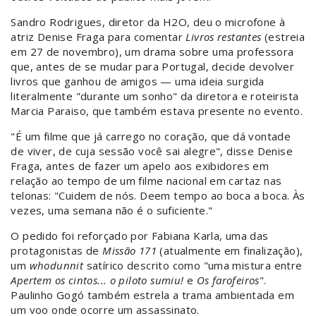
Sandro Rodrigues, diretor da H2O, deu o microfone à
atriz Denise Fraga para comentar
Livros restantes
(estreia
em 27 de novembro), um drama sobre uma professora
que, antes de se mudar para Portugal, decide devolver
livros que ganhou de amigos — uma ideia surgida
literalmente "durante um sonho" da diretora e roteirista
Marcia Paraiso, que também estava presente no evento.
"É um filme que já carrego no coração, que dá vontade
de viver, de cuja sessão você sai alegre", disse Denise
Fraga, antes de fazer um apelo aos exibidores em
relação ao tempo de um filme nacional em cartaz nas
telonas: "Cuidem de nós. Deem tempo ao boca a boca. Às
vezes, uma semana não é o suficiente."
O pedido foi reforçado por Fabiana Karla, uma das
protagonistas de
Missão 171
(atualmente em finalização),
um
whodunnit
satírico descrito como "uma mistura entre
Apertem os cintos... o piloto sumiu!
e
Os farofeiros
".
Paulinho Gogó também estrela a trama ambientada em
um voo onde ocorre um assassinato.