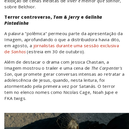
exibição de cenas inéditas de
Viver é melhor que sonhar
,
sobre Belchior.
Terror controverso,
Tom & Jerry
e
Galinha
Pintadinha
A palavra "polêmica" permeou parte da apresentação da
Imagem, aprofundando o que a distribuidora havia dito,
em agosto, a
jornalistas durante uma sessão exclusiva
de
Sonhos
(estreia em 30 de outubro).
Além de destacar o drama com Jessica Chastain, a
Imagem mostrou o trailer e uma cena de
The Carpenter's
Son
, que promete gerar conversas intensas ao retratar a
adolescência de Jesus, quando, nesta leitura, foi
atormentado pela primeira vez por Satanás. O terror
tem no elenco nomes como Nicolas Cage, Noah Jupe e
FKA twigs.