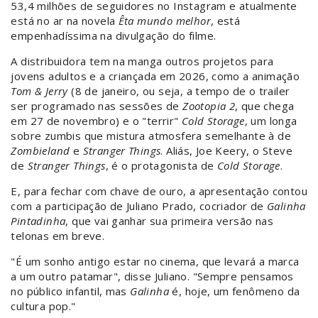
53,4 milhões de seguidores no Instagram e atualmente
está no ar na novela
Êta mundo melhor
, está
empenhadíssima na divulgação do filme.
A distribuidora tem na manga outros projetos para
jovens adultos e a criançada em 2026, como a animação
Tom & Jerry
(8 de janeiro, ou seja, a tempo de o trailer
ser programado nas sessões de
Zootopia 2
, que chega
em 27 de novembro) e o "terrir"
Cold Storage
, um longa
sobre zumbis que mistura atmosfera semelhante à de
Zombieland
e
Stranger Things
. Aliás, Joe Keery, o Steve
de
Stranger Things
, é o protagonista de
Cold Storage
.
E, para fechar com chave de ouro, a apresentação contou
com a participação de Juliano Prado, cocriador de
Galinha
Pintadinha
, que vai ganhar sua primeira versão nas
telonas em breve.
"É um sonho antigo estar no cinema, que levará a marca
a um outro patamar", disse Juliano. "Sempre pensamos
no público infantil, mas
Galinha
é, hoje, um fenômeno da
cultura pop."