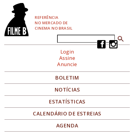
P
u
l
REFERÊNCIA
a
NO MERCADO DE
r
CINEMA NO BRASIL
p
a
Buscar
Formulário de busca
r
a
Login
N
Assine
a
Anuncie
v
e
g
BOLETIM
a
ç
NOTÍCIAS
ã
o
ESTATÍSTICAS
CALENDÁRIO DE ESTREIAS
AGENDA