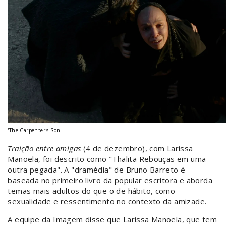
'The Carpenter's Son'
Traição entre amigas
(4 de dezembro), com Larissa
Manoela, foi descrito como "Thalita Rebouças em uma
outra pegada". A "dramédia" de Bruno Barreto é
baseada no primeiro livro da popular escritora e aborda
temas mais adultos do que o de hábito, como
sexualidade e ressentimento no contexto da amizade.
A equipe da Imagem disse que Larissa Manoela, que tem