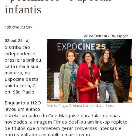
infantis
Fabiano Ristow
Larissa Trentini / Divulgação
02 out 25
A
distribuição
independente
brasileira brilhou,
cada uma à sua
maneira, na
Expocine desta
quinta-feira, 2,
em São Paulo.
Enquanto a H2O
Denise Fraga, Fabiana Karla e Maria Bopp
levou um elenco
estelar ao palco do Cine Marquise para falar de suas
novidades, a Imagem Filmes desfilou um line-up repleto
de títulos que prometem gerar conversas intensas e
outros voltados ao público mais jovem.