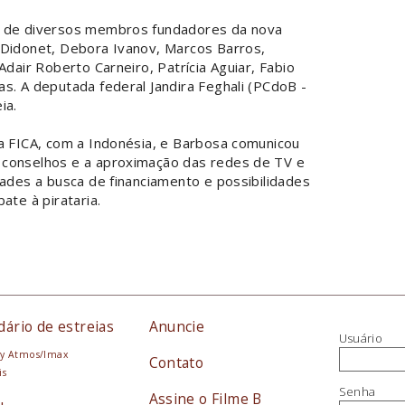
o de diversos membros fundadores da nova
 Didonet, Debora Ivanov, Marcos Barros,
Adair Roberto Carneiro, Patrícia Aguiar, Fabio
s. A deputada federal Jandira Feghali (PCdoB -
eia.
da FICA, com a Indonésia, e Barbosa comunicou
 conselhos e a aproximação das redes de TV e
dades a busca de financiamento e possibilidades
ate à pirataria.
dário de estreias
Anuncie
Usuário
y Atmos/Imax
Contato
is
Senha
Assine o Filme B