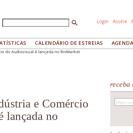
Login
Assine
Buscar
Formulário de busca
ATÍSTICAS
CALENDÁRIO DE ESTREIAS
AGEND
io do Audiovisual é lançada no RioMarket
receba 
dústria e Comércio
é lançada no