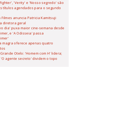
 Fighter', 'Verity' e 'Nosso segredo' são
s títulos agendados para o segundo
Filmes anuncia Patricia Kamitsuji
 diretora geral
vo dia' puxa maior cine-semana desde
mer, e 'A Odisseia' passa
imer'
 magra oferece apenas quatro
tos
Grande Otelo: 'Homem com H' lidera;
 'O agente secreto' dividem o topo