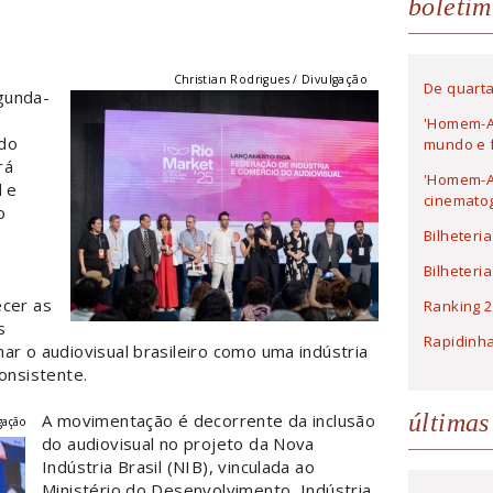
boletim
Christian Rodrigues / Divulgação
De quarta
gunda-
'Homem-A
 do
mundo e f
rá
'Homem-Ar
l e
cinematog
o
Bilheteri
Bilheteri
ecer as
Ranking 2
s
Rapidinh
ar o audiovisual brasileiro como uma indústria
onsistente.
últimas
A movimentação é decorrente da inclusão
gação
do audiovisual no projeto da Nova
Indústria Brasil (NIB), vinculada ao
Ministério do Desenvolvimento, Indústria,