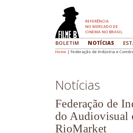
Pular
para
Navegação
REFERÊNCIA
NO MERCADO DE
CINEMA NO BRASIL
BOLETIM
NOTÍCIAS
EST
Home
| Federação de Indústria e Comérc
Você está aqui
Notícias
Federação de In
do Audiovisual 
RioMarket