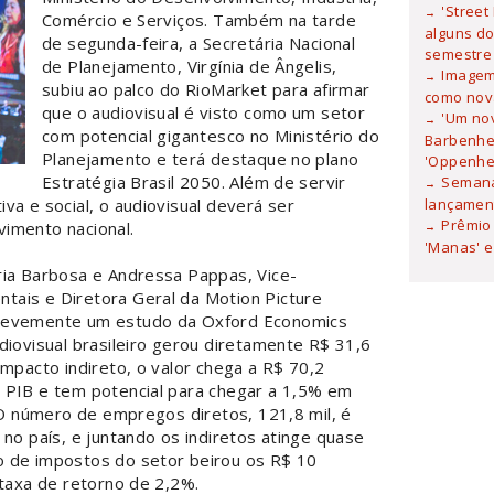
'Street
Comércio e Serviços. Também na tarde
alguns do
de segunda-feira, a Secretária Nacional
semestre
de Planejamento, Virgínia de Ângelis,
Imagem 
subiu ao palco do RioMarket para afirmar
como nova
que o audiovisual é visto como um setor
'Um no
com potencial gigantesco no Ministério do
Barbenhei
Planejamento e terá destaque no plano
'Oppenhe
Estratégia Brasil 2050. Além de servir
Semana
lançamen
va e social, o audiovisual deverá ser
Prêmio 
imento nacional.
'Manas' e
ria Barbosa e Andressa Pappas, Vice-
ais e Diretora Geral da Motion Picture
brevemente um estudo da Oxford Economics
diovisual brasileiro gerou diretamente R$ 31,6
impacto indireto, o valor chega a R$ 70,2
 PIB e tem potencial para chegar a 1,5% em
. O número de empregos diretos, 121,8 mil, é
 no país, e juntando os indiretos atinge quase
o de impostos do setor beirou os R$ 10
 taxa de retorno de 2,2%.