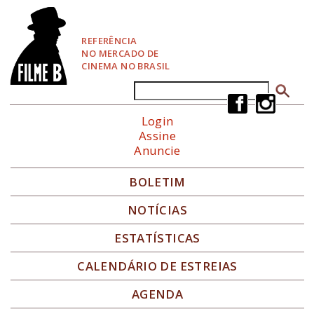
P
u
l
REFERÊNCIA
a
NO MERCADO DE
r
CINEMA NO BRASIL
p
a
Buscar
Formulário de busca
r
a
Login
N
Assine
a
Anuncie
v
e
g
BOLETIM
a
ç
NOTÍCIAS
ã
o
ESTATÍSTICAS
CALENDÁRIO DE ESTREIAS
AGENDA