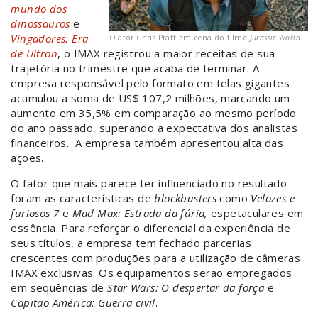
mundo dos
dinossauros
e
Vingadores: Era
O ator Chris Pratt em cena do filme
Jurassic World
.
de Ultron
, o IMAX registrou a maior receitas de sua
trajetória no trimestre que acaba de terminar. A
empresa responsável pelo formato em telas gigantes
acumulou a soma de US$ 107,2 milhões, marcando um
aumento em 35,5% em comparação ao mesmo período
do ano passado, superando a expectativa dos analistas
financeiros. A empresa também apresentou alta das
ações.
O fator que mais parece ter influenciado no resultado
foram as características de
blockbusters
como
Velozes e
furiosos 7
e
Mad Max: Estrada da fúria,
espetaculares em
essência. Para reforçar o diferencial da experiência de
seus títulos, a empresa tem fechado parcerias
crescentes com produções para a utilização de câmeras
IMAX exclusivas. Os equipamentos serão empregados
em sequências de
Star Wars: O despertar da força
e
Capitão América: Guerra civil
.