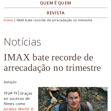
QUEM É QUEM
REVISTA
Home
| IMAX bate recorde de arrecadação no trimestre
Você está aqui
Notícias
IMAX bate recorde de
arrecadação no trimestre
Redação
23 jul 15
Graças
ao sucesso de
filmes como
Jurassic World: O