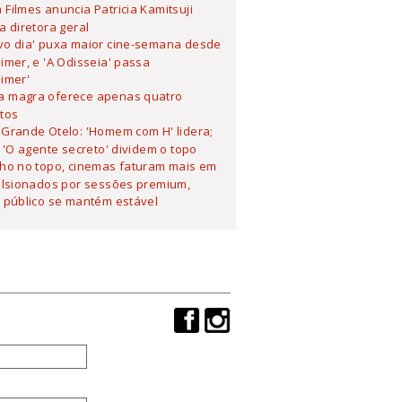
Filmes anuncia Patricia Kamitsuji
 diretora geral
vo dia' puxa maior cine-semana desde
mer, e 'A Odisseia' passa
imer'
 magra oferece apenas quatro
tos
Grande Otelo: 'Homem com H' lidera;
 'O agente secreto' dividem o topo
lho no topo, cinemas faturam mais em
ulsionados por sessões premium,
 público se mantém estável