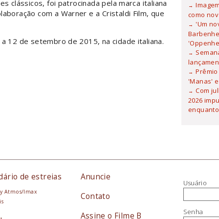
s clássicos, foi patrocinada pela marca italiana
Imagem 
aboração com a Warner e a Cristaldi Film, que
como nova
'Um no
Barbenhei
a 12 de setembro de 2015, na cidade italiana.
'Oppenhe
Semana
lançamen
Prêmio 
'Manas' e
Com ju
2026 imp
enquanto
dário de estreias
Anuncie
Usuário
y Atmos/Imax
Contato
is
Senha
Assine o Filme B