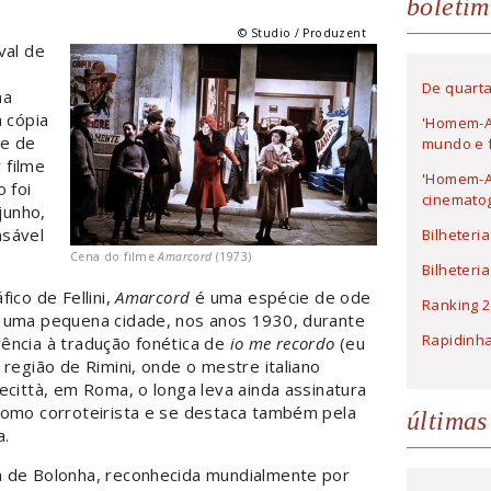
boletim
© Studio / Produzent
val de
De quarta
ma
a cópia
'Homem-A
me de
mundo e f
 filme
'Homem-Ar
 foi
cinematog
junho,
nsável
Bilheteri
Cena do filme
Amarcord
(1973)
Bilheteri
ico de Fellini,
Amarcord
é uma espécie de ode
Ranking 2
m uma pequena cidade, nos anos 1930, durante
Rapidinh
erência à tradução fonética de
io me recordo
(eu
 região de Rimini, onde o mestre italiano
ecittà, em Roma, o longa leva ainda assinatura
como corroteirista e se destaca também pela
últimas
a.
a de Bolonha, reconhecida mundialmente por