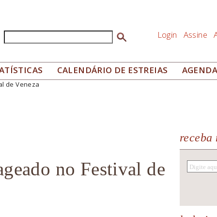
Login
Assine
Buscar
Formulário de busca
ATÍSTICAS
CALENDÁRIO DE ESTREIAS
AGEND
al de Veneza
receba 
ageado no Festival de