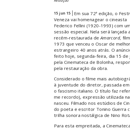
Redação
15 jun 15
Em sua 72ª edição, o Festi
Veneza vai homenagear o cineasta
Federico Fellini (1920-1993) com u
sessão especial. Nela será lançada 
recém-restaurada de
Amarcord,
fil
1973 que venceu o Oscar de melhor
estrangeiro 40 anos atrás. O anúncio
feito hoje, segunda-feira, dia 15 de 
pela Cinemateca de Bolonha, respo
pela restauração da obra.
Considerado o filme mais autobiográf
à juventude do diretor, passada e
o fascismo italiano. O título faz ref
me recordo), expressão utilizada na
nasceu. Filmado nos estúdios de Cin
do poeta e escritor Tonino Guerra 
trilha sonora nostálgica de Nino Rot
Para esta empreitada, a Cinematec