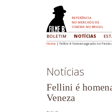
Pular
para
Navegação
REFERÊNCIA
NO MERCADO DE
CINEMA NO BRASIL
BOLETIM
NOTÍCIAS
EST
Home
| Fellini é homenageado no Festiv
Você está aqui
Notícias
Fellini é homen
Veneza