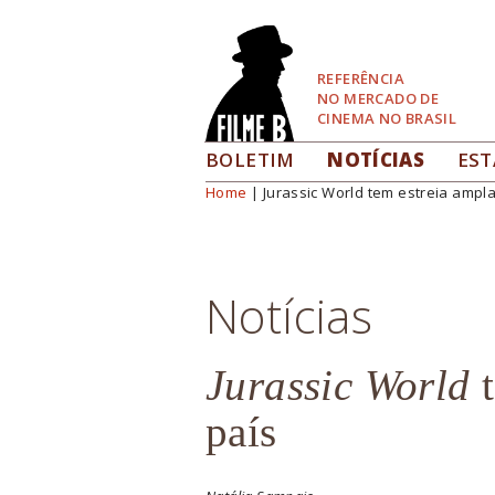
Pular
para
Navegação
REFERÊNCIA
NO MERCADO DE
CINEMA NO BRASIL
BOLETIM
NOTÍCIAS
EST
Home
| Jurassic World tem estreia ampla
Você está aqui
Notícias
Jurassic World
t
país