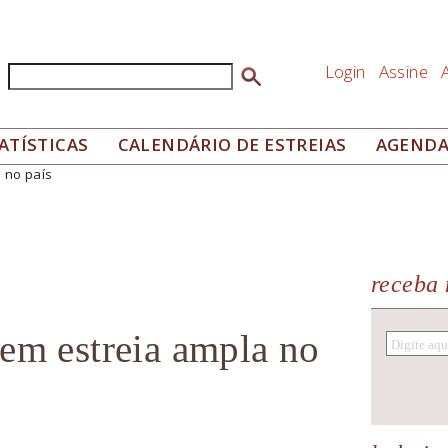
Login
Assine
Buscar
Formulário de busca
ATÍSTICAS
CALENDÁRIO DE ESTREIAS
AGEND
 no país
receba 
em estreia ampla no