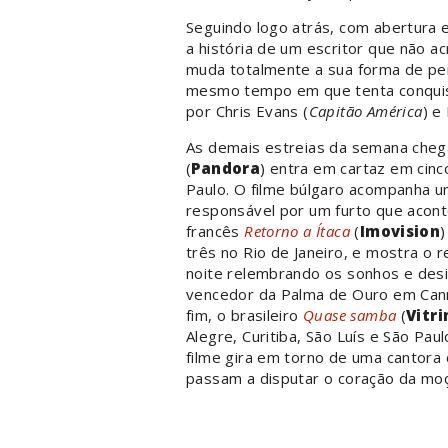
Seguindo logo atrás, com abertura 
a história de um escritor que não 
muda totalmente a sua forma de pe
mesmo tempo em que tenta conquist
por Chris Evans (
Capitão América
) e
As demais estreias da semana chega
(
Pandora
) entra em cartaz em cinc
Paulo. O filme búlgaro acompanha u
responsável por um furto que acont
francês
Retorno a Ítaca
(
Imovision
)
três no Rio de Janeiro, e mostra o
noite relembrando os sonhos e desil
vencedor da Palma de Ouro em Ca
fim, o brasileiro
Quase samba
(
Vitri
Alegre, Curitiba, São Luís e São Pau
filme gira em torno de uma cantora 
passam a disputar o coração da moç