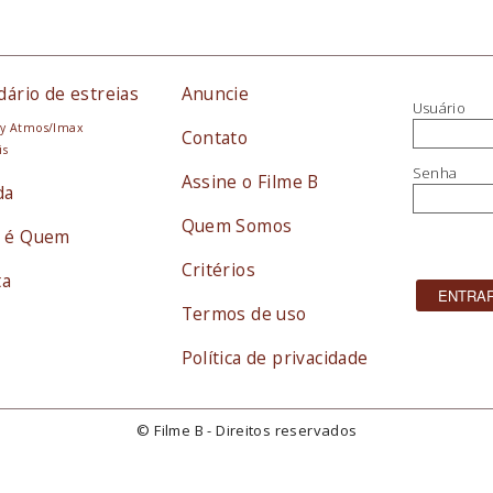
dário de estreias
Anuncie
Usuário
y Atmos/Imax
Contato
is
Senha
Assine o Filme B
da
Quem Somos
 é Quem
Critérios
ta
Termos de uso
Política de privacidade
© Filme B - Direitos reservados