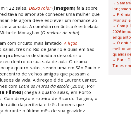
Semana
em 122 salas,
Deixa rolar
(
Imagem
) fala sobre
lançamen
acreditava no amor até conhecer uma mulher que
Prêmio 
nsar. Ele agora deve escrever um romance ao
'Manas' e
Com ju
ar a amada. A comédia romântica é estrelada
2026 imp
 Michelle Monaghan (
O melhor de mim
).
enquanto
O entu
m com circuito mais limitado.
A lição
melhor am
o salas, três no Rio de Janeiro e duas em São
qualidad
ma professora destinada a descobrir o
Paris F
eceu dentro da sua sala de aula. O drama
Tunes em 
 ocupa quatro salas, sendo uma em São Paulo e
 reencontro de velhos amigos que passam a
usões da vida. A direção é de Laurent Cantet,
nnes com
Entre os muros da escola
(2008). Por
ne Filmes
) chega a quatro salas, em Porto
lo. Com direção e roteiro de Ricardo Targino, o
de rádio da periferia e três homens que
a durante o último mês de sua gravidez.