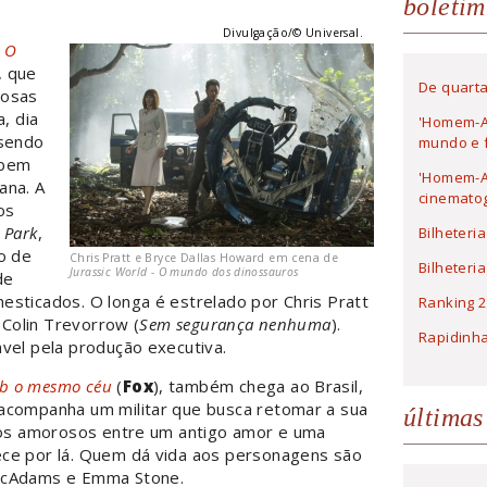
boletim
Divulgação/© Universal.
– O
, que
De quarta
mosas
, dia
'Homem-A
(sendo
mundo e f
 bem
'Homem-Ar
ana. A
cinematog
os
c Park
,
Bilheteri
o de
Chris Pratt e Bryce Dallas Howard em cena de
Bilheteri
Jurassic World - O mundo dos dinossauros
de
esticados. O longa é estrelado por Chris Pratt
Ranking 2
r Colin Trevorrow (
Sem segurança nenhuma
).
Rapidinh
vel pela produção executiva.
b o mesmo céu
(
Fox
), também chega ao Brasil,
acompanha um militar que busca retomar a sua
últimas
itos amorosos entre um antigo amor e uma
ece por lá. Quem dá vida aos personagens são
 McAdams e Emma Stone.