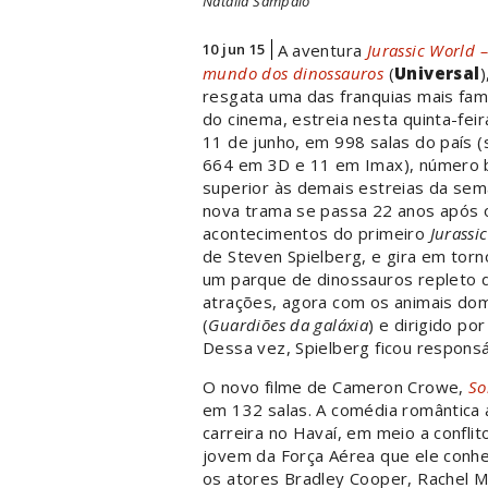
Natália Sampaio
10 jun 15
A aventura
Jurassic World 
mundo dos dinossauros
(
Universal
)
resgata uma das franquias mais fa
do cinema, estreia nesta quinta-feira
11 de junho, em 998 salas do país 
664 em 3D e 11 em Imax), número
superior às demais estreias da sem
nova trama se passa 22 anos após 
acontecimentos do primeiro
Jurassi
de Steven Spielberg, e gira em torn
um parque de dinossauros repleto 
atrações, agora com os animais dom
(
Guardiões da galáxia
) e dirigido po
Dessa vez, Spielberg ficou responsá
O novo filme de Cameron Crowe,
So
em 132 salas. A comédia romântica 
carreira no Havaí, em meio a confl
jovem da Força Aérea que ele conh
os atores Bradley Cooper, Rachel