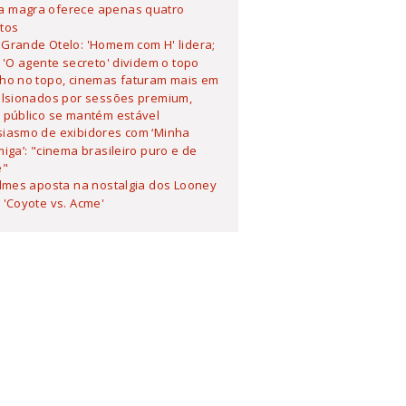
 magra oferece apenas quatro
tos
Grande Otelo: 'Homem com H' lidera;
 'O agente secreto' dividem o topo
lho no topo, cinemas faturam mais em
ulsionados por sessões premium,
 público se mantém estável
siasmo de exibidores com ‘Minha
iga’: "cinema brasileiro puro e de
e"
ilmes aposta na nostalgia dos Looney
'Coyote vs. Acme'