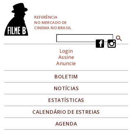
P
u
l
REFERÊNCIA
a
NO MERCADO DE
r
CINEMA NO BRASIL
p
a
Buscar
Formulário de busca
r
a
Login
N
Assine
a
Anuncie
v
e
g
BOLETIM
a
ç
NOTÍCIAS
ã
o
ESTATÍSTICAS
CALENDÁRIO DE ESTREIAS
AGENDA