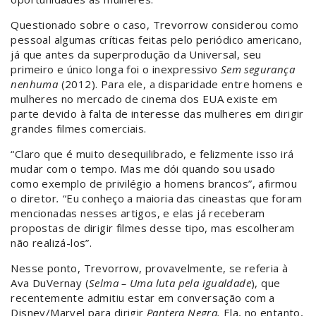
Questionado sobre o caso, Trevorrow considerou como
pessoal algumas críticas feitas pelo periódico americano,
já que antes da superprodução da Universal, seu
primeiro e único longa foi o inexpressivo
Sem segurança
nenhuma
(2012). Para ele, a disparidade entre homens e
mulheres no mercado de cinema dos EUA existe em
parte devido à falta de interesse das mulheres em dirigir
grandes filmes comerciais.
“Claro que é muito desequilibrado, e felizmente isso irá
mudar com o tempo. Mas me dói quando sou usado
como exemplo de privilégio a homens brancos”, afirmou
o diretor
.
“Eu conheço a maioria das cineastas que foram
mencionadas nesses artigos, e elas já receberam
propostas de dirigir filmes desse tipo, mas escolheram
não realizá-los”.
Nesse ponto, Trevorrow, provavelmente, se referia à
Ava DuVernay (
Selma – Uma luta pela igualdade
), que
recentemente admitiu estar em conversação com a
Disney/Marvel para dirigir
Pantera Negra.
Ela, no entanto,