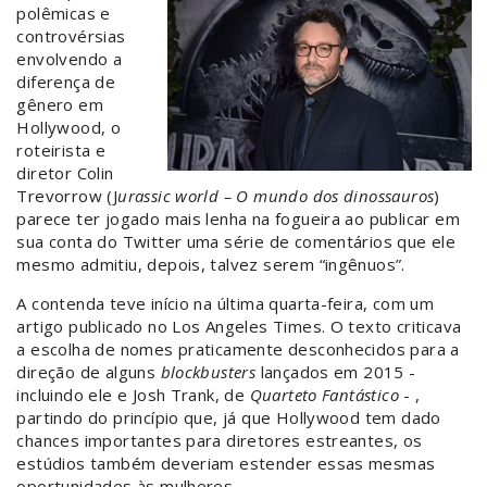
polêmicas e
controvérsias
envolvendo a
diferença de
gênero em
Hollywood, o
roteirista e
diretor Colin
Trevorrow (J
urassic world – O mundo dos dinossauros
)
parece ter jogado mais lenha na fogueira ao publicar em
sua conta do Twitter uma série de comentários que ele
mesmo admitiu, depois, talvez serem “ingênuos”.
A contenda teve início na última quarta-feira, com um
artigo publicado no Los Angeles Times. O texto criticava
a escolha de nomes praticamente desconhecidos para a
direção de alguns
blockbusters
lançados em 2015 -
incluindo ele e Josh Trank, de
Quarteto Fantástico
- ,
partindo do princípio que, já que Hollywood tem dado
chances importantes para diretores estreantes, os
estúdios também deveriam estender essas mesmas
oportunidades às mulheres.