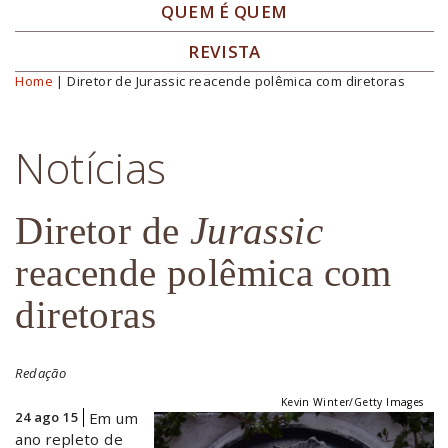
QUEM É QUEM
REVISTA
Home
| Diretor de Jurassic reacende polêmica com diretoras
Você está aqui
Notícias
Diretor de
Jurassic
reacende polêmica com
diretoras
Redação
Kevin Winter/Getty Images
24 ago 15
Em um
ano repleto de