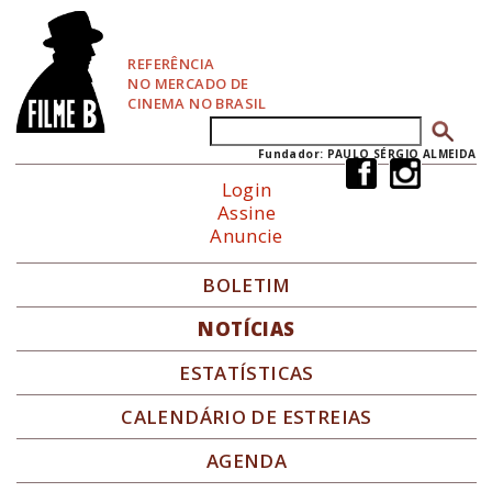
P
u
l
REFERÊNCIA
a
NO MERCADO DE
r
CINEMA NO BRASIL
p
Buscar
Formulário de busca
a
r
Fundador: PAULO SÉRGIO ALMEIDA
a
Login
N
Assine
a
Anuncie
v
e
g
BOLETIM
a
ç
NOTÍCIAS
ã
o
ESTATÍSTICAS
CALENDÁRIO DE ESTREIAS
AGENDA