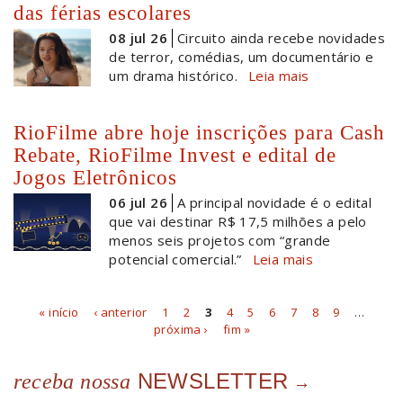
das férias escolares
08 jul 26
Circuito ainda recebe novidades
de terror, comédias, um documentário e
um drama histórico.
Leia mais
RioFilme abre hoje inscrições para Cash
Rebate, RioFilme Invest e edital de
Jogos Eletrônicos
06 jul 26
A principal novidade é o edital
que vai destinar R$ 17,5 milhões a pelo
menos seis projetos com “grande
potencial comercial.”
Leia mais
« início
‹ anterior
1
2
3
4
5
6
7
8
9
…
Páginas
próxima ›
fim »
NEWSLETTER
receba nossa