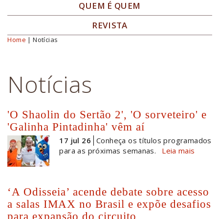
QUEM É QUEM
REVISTA
Home
| Notícias
Você está aqui
Notícias
'O Shaolin do Sertão 2', 'O sorveteiro' e
'Galinha Pintadinha' vêm aí
17 jul 26
Conheça os títulos programados
para as próximas semanas.
Leia mais
‘A Odisseia’ acende debate sobre acesso
a salas IMAX no Brasil e expõe desafios
para expansão do circuito