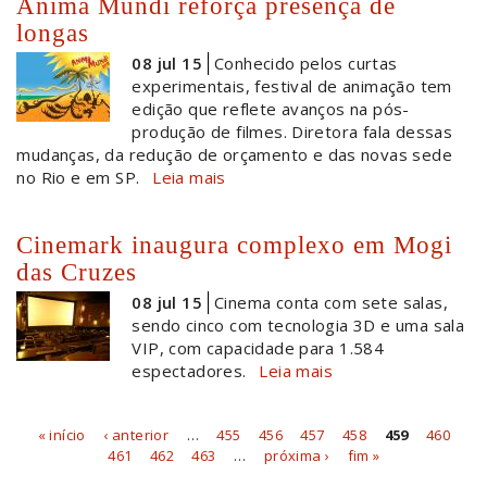
Anima Mundi reforça presença de
longas
08 jul 15
Conhecido pelos curtas
experimentais, festival de animação tem
edição que reflete avanços na pós-
produção de filmes. Diretora fala dessas
mudanças, da redução de orçamento e das novas sede
no Rio e em SP.
Leia mais
Cinemark inaugura complexo em Mogi
das Cruzes
08 jul 15
Cinema conta com sete salas,
sendo cinco com tecnologia 3D e uma sala
VIP, com capacidade para 1.584
espectadores.
Leia mais
« início
‹ anterior
…
455
456
457
458
459
460
Páginas
461
462
463
…
próxima ›
fim »