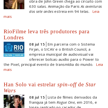
obra de John Green chega ao circuito com
630 salas. Animação da Paris
As aventuras
dos sete anões
estreia em 94 telas.
Leia
mais
RioFilme leva três produtores para
Londres
08 jul 15
Em parceria com o Sistema
Firjan, o SICAV e o British Council, a
empresa municipal de audiovisual vai
oferecer bolsas-auxílio para o Power to
the Pixel, principal evento de transmídia do mundo.
Leia
mais
Han Solo vai estrelar
spin-off
de
Star
Wars
08 jul 15
Lista de filmes derivados da
franquia já tem
Rogue One
, em 2016, e
longa centrado no caçador de