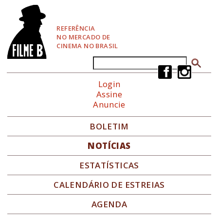
P
u
l
REFERÊNCIA
a
NO MERCADO DE
r
CINEMA NO BRASIL
p
a
Buscar
Formulário de busca
r
a
Login
N
Assine
a
Anuncie
v
e
g
BOLETIM
a
ç
NOTÍCIAS
ã
o
ESTATÍSTICAS
CALENDÁRIO DE ESTREIAS
AGENDA