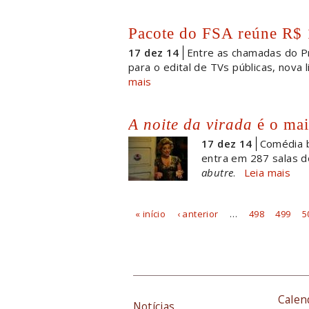
Pacote do FSA reúne R$ 
17 dez 14
Entre as chamadas do P
para o edital de TVs públicas, nova
mais
A noite da virada
é o mai
17 dez 14
Comédia b
entra em 287 salas 
abutre
.
Leia mais
« início
‹ anterior
…
498
499
5
Páginas
Calen
Notícias