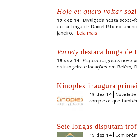
Hoje eu quero voltar soz
19 dez 14
Divulgada nesta sexta-fe
exclui longa de Daniel Ribeiro; anúnc
janeiro.
Leia mais
Variety
destaca longa de
19 dez 14
Pequeno segredo
, novo p
estrangeira e locações em Belém, Fl
Kinoplex inaugura primei
19 dez 14
Novidade
complexo que também
Sete longas disputam tro
19 dez 14
Com prêmi