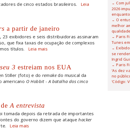
Com ju
zadores de cinco estados brasileiros.
Leia
2026 imp
enquanto
O entu
melhor am
rs
a partir de janeiro
qualidad
, 23 exibidores e seis distribuidoras assinaram
Paris F
o, que fixa taxas de ocupação de complexos
Tunes em 
Exibid
mos títulos.
Leia mais
se rendem
Ingrid Gu
Paris F
seu 3
estreiam nos EUA
‘As dez v
 Stiller (foto) e do
remake
do musical da
no públic
to americano
O Hobbit - A batalha dos cinco
‘Código: 
 de
A entrevista
oi tomada depois da retirada de importantes
 Fontes do governo dizem que ataque
hacker
te.
Leia mais