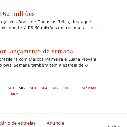
162 milhões
rograma Brasil de Todas as Telas, destaque
 linha que terá R$ 60 milhões em recursos.
Leia
or lançamento da semana
rasileira com Marcos Palmeira e Luana Piovani
do país. Semana também tem a estreia de
O
00
501
502
503
504
505
506
…
próxima
›
fim »
dário de estreias
Anuncie
Usuário