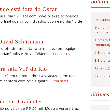
boletim
inho
está fora do Oscar
ira, dia 19, lista com nove pré-selecionados
De quarta
io final dos cinco indicados ocorre no dia 15 de
'Homem-A
mundo e f
'Homem-Ar
 David Schürmann
cinematog
rojeto do cineasta catarinense, tem equipe
Bilheteri
orianópolis e Nova Zelândia.
Leia mais
Bilheteri
ra sala VIP do Rio
Ranking 2
 será em Campos dos Goytacazes, em um
Rapidinh
 contará com tela gigante.
Leia mais
últimas
féu em Tiradentes
o no valor de R$ 50 mil, Mostra Aurora traz