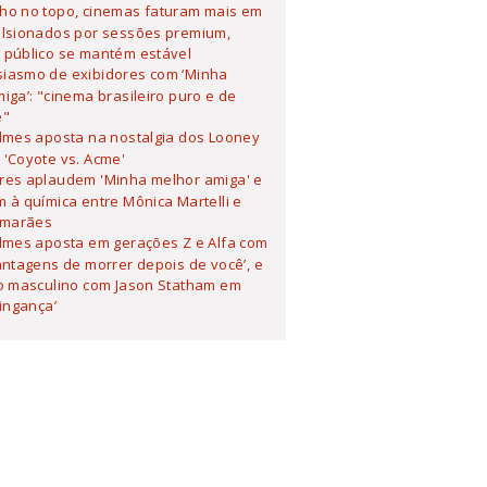
lho no topo, cinemas faturam mais em
ulsionados por sessões premium,
 público se mantém estável
siasmo de exibidores com ‘Minha
iga’: "cinema brasileiro puro e de
e"
ilmes aposta na nostalgia dos Looney
'Coyote vs. Acme'
ores aplaudem 'Minha melhor amiga' e
 à química entre Mônica Martelli e
imarães
ilmes aposta em gerações Z e Alfa com
antagens de morrer depois de você’, e
o masculino com Jason Statham em
Vingança’