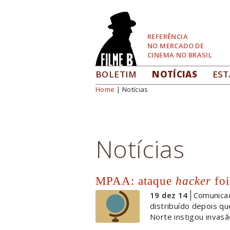
Pular
para
Navegação
REFERÊNCIA
NO MERCADO DE
CINEMA NO BRASIL
BOLETIM
NOTÍCIAS
EST
Home
| Notícias
Você está aqui
Notícias
MPAA: ataque
hacker
foi
19 dez 14
Comunicad
distribuído depois q
Norte instigou invasã