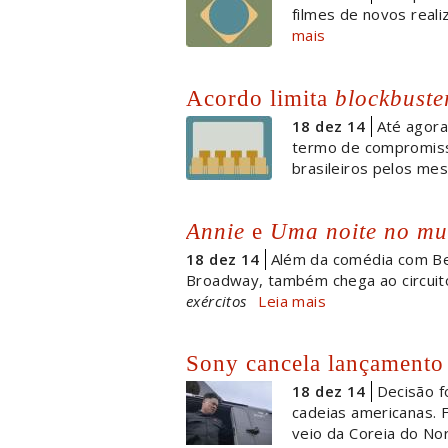
filmes de novos reali
mais
Acordo limita
blockbuste
18 dez 14
Até agora
termo de compromiss
brasileiros pelos mes
Annie
e
Uma noite no mu
18 dez 14
Além da comédia com Ben
Broadway, também chega ao circui
exércitos
Leia mais
Sony cancela lançamento
18 dez 14
Decisão f
cadeias americanas.
veio da Coreia do Nor