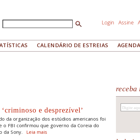
Login
Assine
Buscar
Formulário de busca
ATÍSTICAS
CALENDÁRIO DE ESTREIAS
AGEND
receba 
 ‘criminoso e desprezível’
o da organização dos estúdios americanos foi
ue o FBI confirmou que governo da Coreia do
o da Sony.
Leia mais