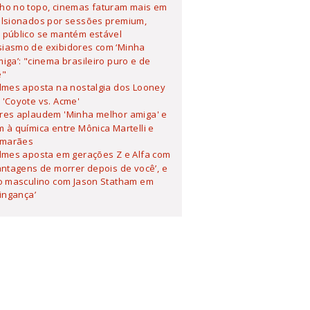
lho no topo, cinemas faturam mais em
ulsionados por sessões premium,
 público se mantém estável
siasmo de exibidores com ‘Minha
iga’: "cinema brasileiro puro e de
e"
ilmes aposta na nostalgia dos Looney
'Coyote vs. Acme'
ores aplaudem 'Minha melhor amiga' e
 à química entre Mônica Martelli e
imarães
ilmes aposta em gerações Z e Alfa com
antagens de morrer depois de você’, e
o masculino com Jason Statham em
Vingança’