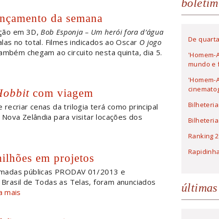
boletim
ançamento da semana
ição em 3D,
Bob Esponja – Um herói fora d’água
De quarta
las no total. Filmes indicados ao Oscar
O jogo
ambém chegam ao circuito nesta quinta, dia 5.
'Homem-A
mundo e f
'Homem-Ar
cinematog
obbit
com viagem
Bilheteri
 recriar cenas da trilogia terá como principal
Nova Zelândia para visitar locações dos
Bilheteri
Ranking 2
Rapidinh
ilhões em projetos
amadas públicas PRODAV 01/2013 e
rasil de Todas as Telas, foram anunciados
últimas
a mais