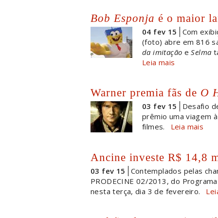
Bob Esponja
é o maior l
04 fev 15
Com exib
(foto) abre em 816 sa
da imitação
e
Selma
t
Leia mais
Warner premia fãs de
O H
03 fev 15
Desafio de
prêmio uma viagem à 
filmes.
Leia mais
Ancine investe R$ 14,8 m
03 fev 15
Contemplados pelas ch
PRODECINE 02/2013, do Programa B
nesta terça, dia 3 de fevereiro.
Lei