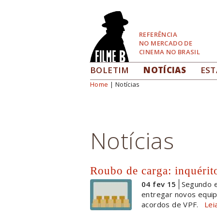
Pular
para
Navegação
REFERÊNCIA
NO MERCADO DE
CINEMA NO BRASIL
BOLETIM
NOTÍCIAS
EST
Home
| Notícias
Você está aqui
Notícias
Roubo de carga: inquérito
04 fev 15
Segundo e
entregar novos equi
acordos de VPF.
Lei