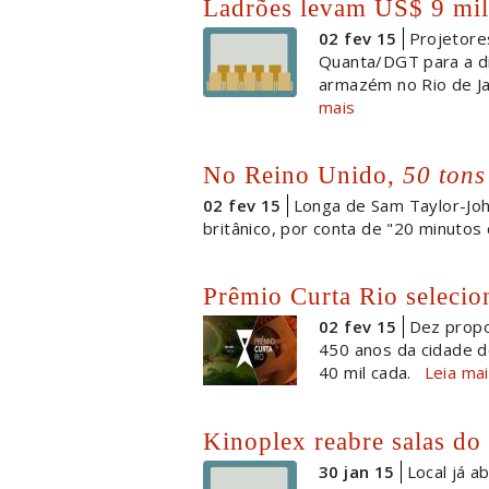
Ladrões levam US$ 9 mi
02 fev 15
Projetore
Quanta/DGT para a di
armazém no Rio de Jane
mais
No Reino Unido,
50 tons
02 fev 15
Longa de Sam Taylor-Jo
britânico, por conta de "20 minutos
Prêmio Curta Rio selecio
02 fev 15
Dez propo
450 anos da cidade d
40 mil cada.
Leia ma
Kinoplex reabre salas do
30 jan 15
Local já a