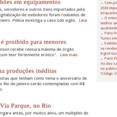
lhões em equipamentos
Com ju
2026 imp
s, servidores e outros itens importados pela
enquanto
gitalização de exibidores foram roubados de
O entu
iro. Polícia investiga o caso sob sigilo.
Leia
melhor am
qualidad
Paris F
Tunes em 
é proibido para menores
Exibid
se rendem
hnson recebe censura máxima de órgão
Ingrid Gu
 com teor fortemente erótico".
Leia mais
Paris F
‘As dez v
no públic
na produções inéditas
‘Código: 
stas que tenham como tema o aniversário de
o Rio de Janeiro serão contempladas com R$
is
 Via Parque, no Rio
brigara antes, por muitos anos, um multiplex do