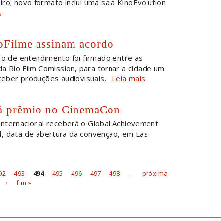
ro; novo formato inclui uma sala KinoEvolution
s
ioFilme assinam acordo
 de entendimento foi firmado entre as
 da Rio Film Comission, para tornar a cidade um
eceber produções audiovisuais.
Leia mais
rá prêmio no CinemaCon
Internacional receberá o Global Achievement
ril, data de abertura da convenção, em Las
92
493
494
495
496
497
498
…
próxima
›
fim »