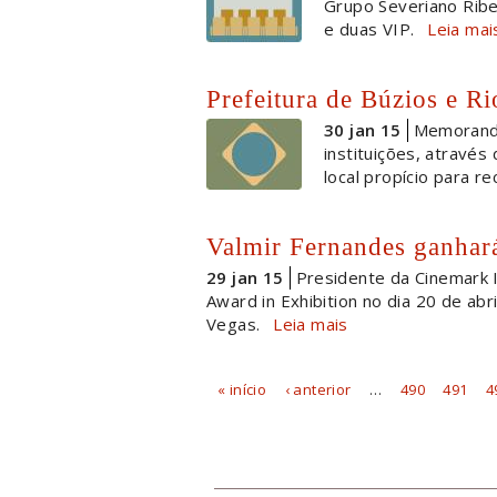
Grupo Severiano Ribei
e duas VIP.
Leia mai
Prefeitura de Búzios e R
30 jan 15
Memorando
instituições, através
local propício para r
Valmir Fernandes ganha
29 jan 15
Presidente da Cinemark 
Award in Exhibition no dia 20 de ab
Vegas.
Leia mais
« início
‹ anterior
…
490
491
4
Páginas