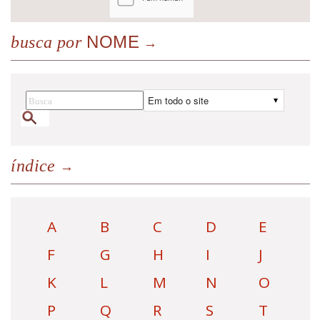
NOME
busca por
índice
A
B
C
D
E
F
G
H
I
J
K
L
M
N
O
P
Q
R
S
T