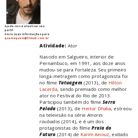
Ajude-nos a atualizar seu
perfil.
Envie suas informações para
quemequem@filmeb.com.br
Atividade:
Ator
Nascido em Salgueiro, interior de
Pernambuco, em 1991, aos doze anos
mudou-se para Fortaleza. Seu primeiro
longa-metragem como protagonista foi
no filme
Tatuagem
(2013), de
Hilton
Lacerda
, sendo premiado como melhor
ator no Festival do Rio de 2013.
Participou também do filme
Serra
Pelada
(2013), de
Heitor Dhalia
, estreou
na televisão na série
Amores
roubados
(2014), e é um dos
protagonistas do filme
Praia do
Futuro
(2014) de
Karim Ainouz
, exibido