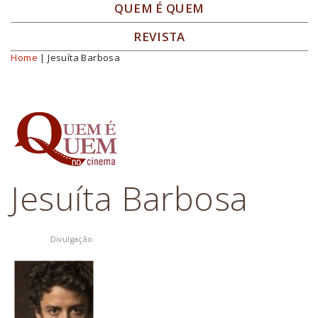
QUEM É QUEM
REVISTA
Home
| Jesuíta Barbosa
Você está aqui
Jesuíta Barbosa
Divulgação