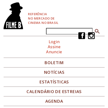
P
u
l
REFERÊNCIA
a
NO MERCADO DE
r
CINEMA NO BRASIL
p
a
Buscar
Formulário de busca
r
a
Login
N
Assine
a
Anuncie
v
e
g
BOLETIM
a
ç
NOTÍCIAS
ã
o
ESTATÍSTICAS
CALENDÁRIO DE ESTREIAS
AGENDA