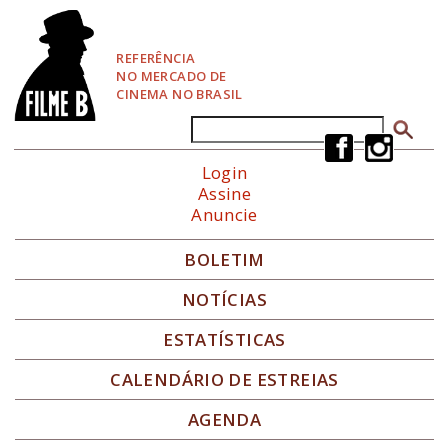
P
u
l
REFERÊNCIA
a
NO MERCADO DE
r
CINEMA NO BRASIL
p
a
Buscar
Formulário de busca
r
a
Login
N
Assine
a
Anuncie
v
e
g
BOLETIM
a
ç
NOTÍCIAS
ã
o
ESTATÍSTICAS
CALENDÁRIO DE ESTREIAS
AGENDA