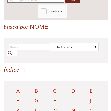
NOME
busca por
índice
A
B
C
D
E
F
G
H
I
J
K
L
M
N
O