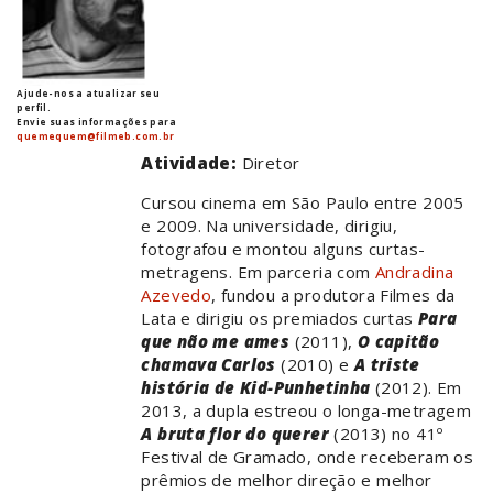
Ajude-nos a atualizar seu
perfil.
Envie suas informações para
quemequem@filmeb.com.br
Atividade:
Diretor
Cursou cinema em São Paulo entre 2005
e 2009. Na universidade, dirigiu,
fotografou e montou alguns curtas-
metragens. Em parceria com
Andradina
Azevedo
, fundou a produtora Filmes da
Lata e dirigiu os premiados curtas
Para
que não me ames
(2011),
O capitão
chamava Carlos
(2010) e
A triste
história de Kid-Punhetinha
(2012). Em
2013, a dupla estreou o longa-metragem
A bruta flor do querer
(2013) no 41º
Festival de Gramado, onde receberam os
prêmios de melhor direção e melhor