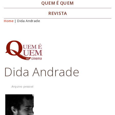
QUEM É QUEM
REVISTA
Home
| Dida Andrade
Você está aqui
Dida Andrade
Arquivo pessoal