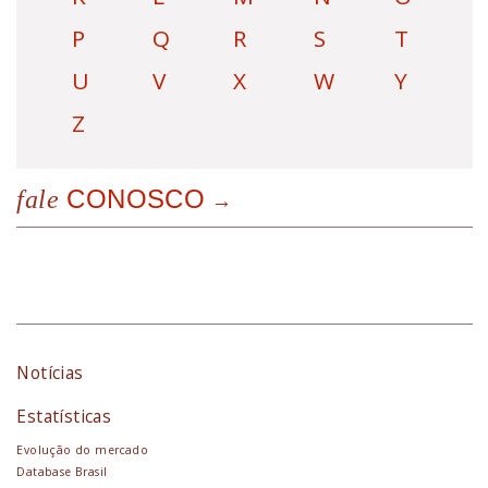
P
Q
R
S
T
U
V
X
W
Y
Z
CONOSCO
fale
Notícias
Estatísticas
Evolução do mercado
Database Brasil