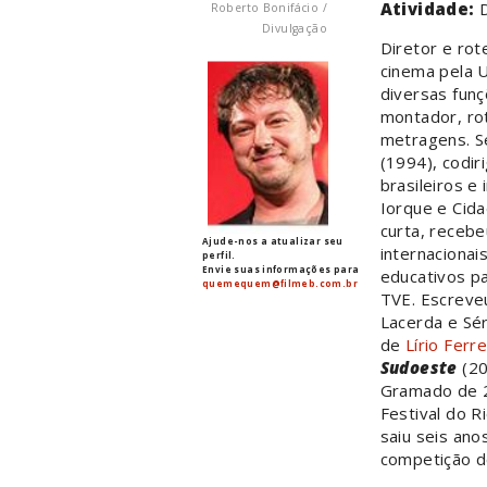
Atividade:
Roberto Bonifácio /
Divulgação
Diretor e rot
cinema pela 
diversas funç
montador, rot
metragens. S
(1994), codiri
brasileiros e
Iorque e Cid
curta, recebe
Ajude-nos a atualizar seu
internaciona
perfil.
Envie suas informações para
educativos pa
quemequem@filmeb.com.br
TVE. Escreveu
Lacerda e Sér
de
Lírio Ferre
Sudoeste
(20
Gramado de 2
Festival do 
saiu seis ano
competição do