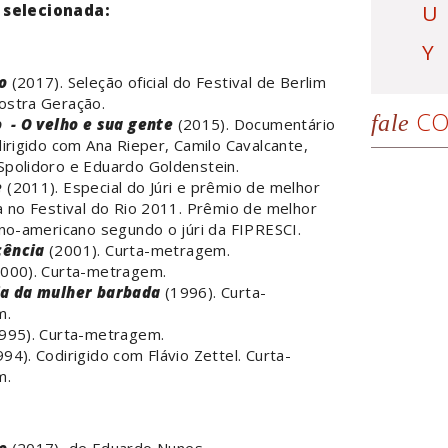
U
 selecionada:
Y
o
(2017). Seleção oficial do Festival de Berlim
ostra Geração.
CO
fale
o
- O velho e sua gente
(2015). Documentário
dirigido com Ana Rieper, Camilo Cavalcante,
Spolidoro e Eduardo Goldenstein.
e
(2011). Especial do Júri e prêmio de melhor
a no Festival do Rio 2011. Prêmio de melhor
ino-americano segundo o júri da FIPRESCI.
cência
(2001). Curta-metragem.
000). Curta-metragem.
ia da mulher barbada
(1996). Curta-
m.
995). Curta-metragem.
94). Codirigido com Flávio Zettel. Curta-
m.