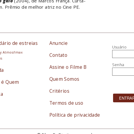
o galo
(2004), de Marcos França. Curta-
. Prêmio de melhor atriz no Cine PE.
dário de estreias
Anuncie
Usuário
y Atmos/Imax
Contato
is
Senha
Assine o Filme B
da
Quem Somos
 é Quem
Critérios
ta
Termos de uso
Política de privacidade