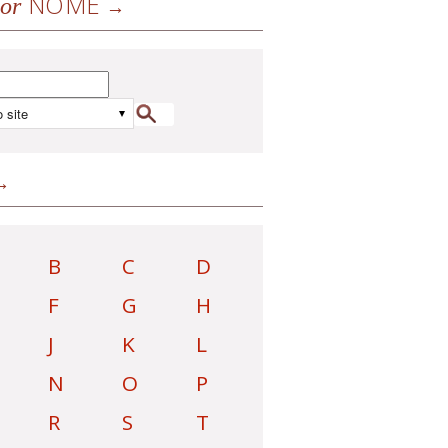
NOME
or
B
C
D
F
G
H
J
K
L
N
O
P
R
S
T