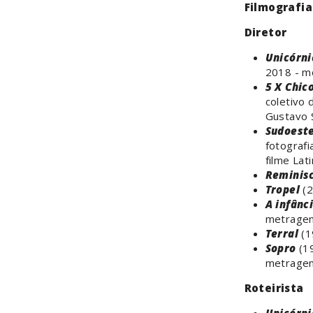
Filmografia
Diretor
Unicórni
2018 - m
5 X Chic
coletivo 
Gustavo 
Sudoest
fotografi
filme Lat
Reminis
Tropel
(2
A infânc
metrage
Terral
(1
Sopro
(19
metrage
Roteirista