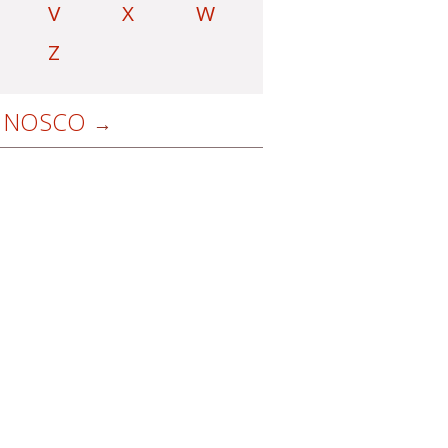
V
X
W
Z
NOSCO