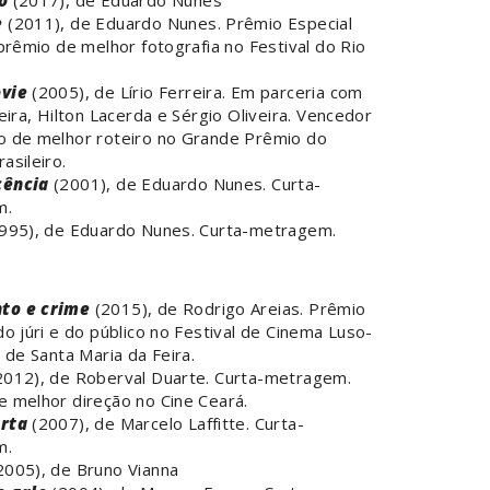
o
(2017), de Eduardo Nunes
e
(2011), de Eduardo Nunes. Prêmio Especial
 prêmio de melhor fotografia no Festival do Rio
vie
(2005), de Lírio Ferreira. Em parceria com
reira, Hilton Lacerda e Sérgio Oliveira. Vencedor
o de melhor roteiro no Grande Prêmio do
asileiro.
cência
(2001), de Eduardo Nunes. Curta-
m.
995), de Eduardo Nunes. Curta-metragem.
to e crime
(2015), de Rodrigo Areias. Prêmio
do júri e do público no Festival de Cinema Luso-
o de Santa Maria da Feira.
012), de Roberval Duarte. Curta-metragem.
 melhor direção no Cine Ceará.
urta
(2007), de Marcelo Laffitte. Curta-
m.
2005), de Bruno Vianna