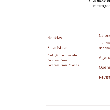
A hora d
metragem
Calen
Notícias
3D/Dolb
Estatísticas
Naciona
Evolução do mercado
Agen
Database Brasil
Database Brasil 20 anos
Quem
Revis