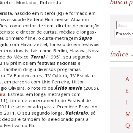
busca p
Diretor, Montador, Roteirista
eirista, nascido em Niterói (RJ) e formado em
Universidade Federal Fluminense. Atua em
ões, como editor de som, diretor de produção,
eirista e diretor de curtas, médias e longas-
eu primeiro filme, o curta-metragem
Sopro
gido com Flávio Zettel, foi exibido em festivais
 internacionais, tais como Berlim, Havana, Nova
índice
ade do México.
Terral
(1995), seu segundo
u 18 prêmios em festivais nacionais e
is. Também dirigiu diversos programas
ra TV Bandeirantes, TV Cultura, TV Escola e
A
, em parceria com Lírio Ferreira, Hilton
gio Oliveira, o roteiro de
Árido movie
(2005),
E
ira
. Estreou em longa-metragem com
11), filme de encerramento do Festival de
I
011 e selecionado para a Première Brasil do
M
Rio 2011. O seu segundo longa,
Unicórnio
, só
s depois e também foi selecionado para a
Q
 Festival do Rio.