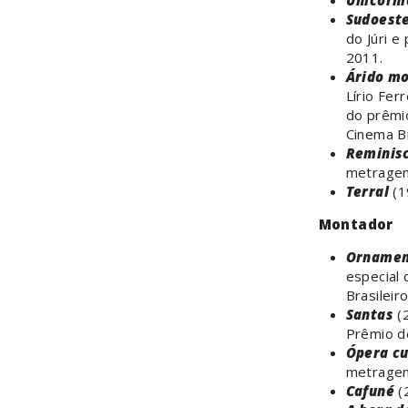
Unicórni
Sudoest
do Júri e
2011.
Árido mo
Lírio Fer
do prêmi
Cinema Br
Reminis
metrage
Terral
(1
Montador
Ornamen
especial 
Brasileir
Santas
(2
Prêmio de
Ópera c
metrage
Cafuné
(