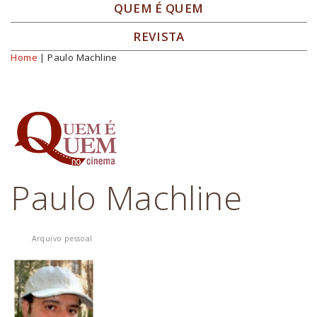
QUEM É QUEM
REVISTA
Home
| Paulo Machline
Você está aqui
Paulo Machline
Arquivo pessoal