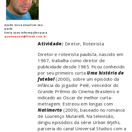
Ajude-nos a atualizar seu
perfil.
Envie suas informações para
quemequem@filmeb.com.br
Atividade:
Diretor, Roteirista
Diretor e roteirista paulista, nascido em
1967, trabalha como diretor de
publicidade desde 1985. Ficou conhecido
por seu primeiro curta
Uma história de
futebol
(2000), sobre um episódio da
infância do jogador Pelé, vencedor do
Grande Prêmio do Cinema Brasileiro e
indicado ao Oscar de melhor curta-
metragem. Estreou em longas com
Natimorto
(2009), baseado no romance
de Lourenço Mutarelli. Na televisão,
dirigiu episódios da série
Urban Myths
,
parceria do canal Universal Studios com a