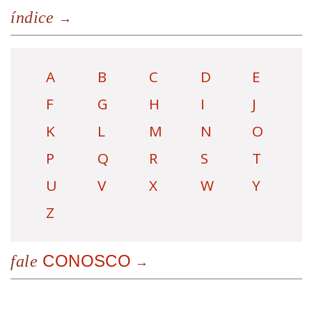
índice
A
B
C
D
E
F
G
H
I
J
K
L
M
N
O
P
Q
R
S
T
U
V
X
W
Y
Z
CONOSCO
fale