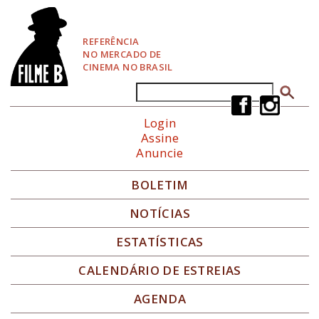
P
u
l
REFERÊNCIA
a
NO MERCADO DE
r
CINEMA NO BRASIL
p
a
Buscar
Formulário de busca
r
a
Login
N
Assine
a
Anuncie
v
e
g
BOLETIM
a
ç
NOTÍCIAS
ã
o
ESTATÍSTICAS
CALENDÁRIO DE ESTREIAS
AGENDA