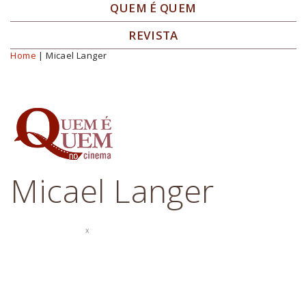
QUEM É QUEM
REVISTA
Home
| Micael Langer
Você está aqui
Micael Langer
x