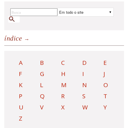
índice
A
B
C
D
E
F
G
H
I
J
K
L
M
N
O
P
Q
R
S
T
U
V
X
W
Y
Z