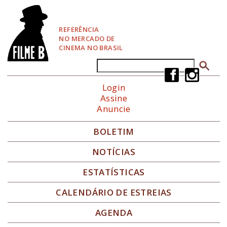
P
u
l
REFERÊNCIA
a
NO MERCADO DE
r
CINEMA NO BRASIL
p
a
Buscar
Formulário de busca
r
a
Login
N
Assine
a
Anuncie
v
e
g
BOLETIM
a
ç
NOTÍCIAS
ã
o
ESTATÍSTICAS
CALENDÁRIO DE ESTREIAS
AGENDA