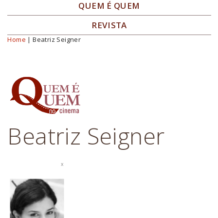
QUEM É QUEM
REVISTA
Home
| Beatriz Seigner
Você está aqui
Beatriz Seigner
x