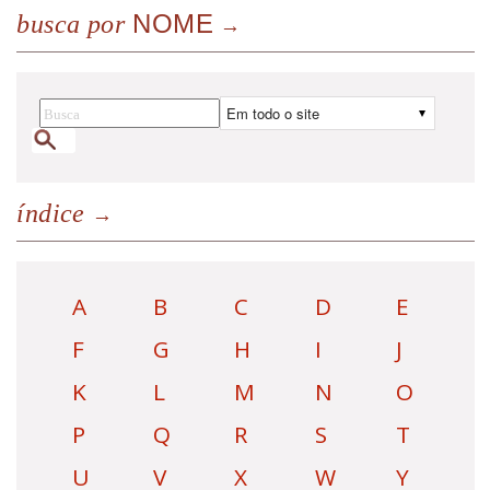
NOME
busca por
índice
A
B
C
D
E
F
G
H
I
J
K
L
M
N
O
P
Q
R
S
T
U
V
X
W
Y