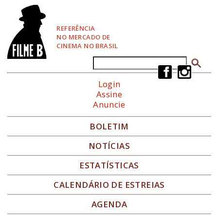
P
u
l
REFERÊNCIA
a
NO MERCADO DE
r
CINEMA NO BRASIL
p
a
Buscar
Formulário de busca
r
a
Login
N
Assine
a
Anuncie
v
e
g
BOLETIM
a
ç
NOTÍCIAS
ã
o
ESTATÍSTICAS
CALENDÁRIO DE ESTREIAS
AGENDA