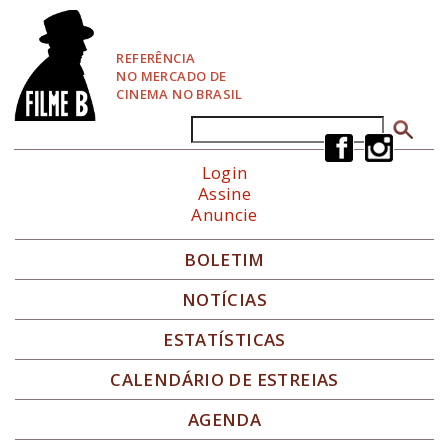
P
u
l
REFERÊNCIA
a
NO MERCADO DE
r
CINEMA NO BRASIL
p
a
Buscar
Formulário de busca
r
a
Login
N
Assine
a
Anuncie
v
e
g
BOLETIM
a
ç
NOTÍCIAS
ã
o
ESTATÍSTICAS
CALENDÁRIO DE ESTREIAS
AGENDA