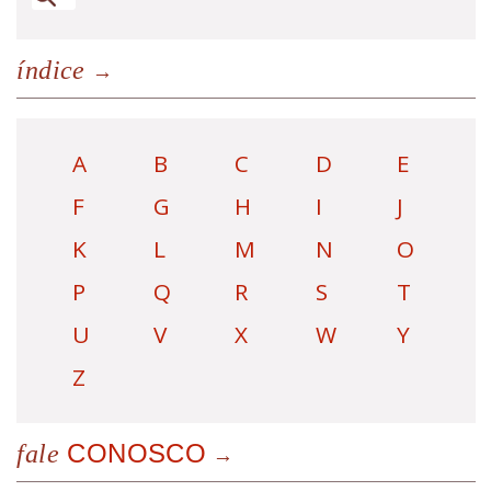
índice
A
B
C
D
E
F
G
H
I
J
K
L
M
N
O
P
Q
R
S
T
U
V
X
W
Y
Z
CONOSCO
fale