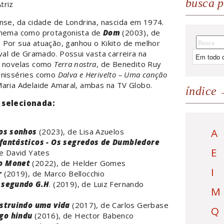
busca p
triz
nse, da cidade de Londrina, nascida em 1974.
inema como protagonista de
Dom
(2003), de
. Por sua atuação, ganhou o Kikito de melhor
ival de Gramado. Possui vasta carreira na
m novelas como
Terra nostra
, de Benedito Ruy
inisséries como
Dalva e Herivelto – Uma canção
Maria Adelaide Amaral, ambas na TV Globo.
índice
 selecionada:
A
dos sonhos
(2023), de Lisa Azuelos
fantásticos - Os segredos de Dumbledore
E
de David Yates
o Monet
(2022), de Helder Gomes
I
r
(2019), de Marco Bellocchio
 segundo G.H
. (2019), de Luiz Fernando
M
nstruindo uma vida
(2017), de Carlos Gerbase
Q
go hindu
(2016), de Hector Babenco