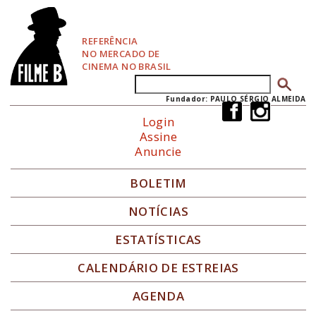
P
u
l
REFERÊNCIA
a
NO MERCADO DE
r
CINEMA NO BRASIL
p
Buscar
Formulário de busca
a
r
Fundador: PAULO SÉRGIO ALMEIDA
a
Login
N
Assine
a
Anuncie
v
e
g
BOLETIM
a
ç
NOTÍCIAS
ã
o
ESTATÍSTICAS
CALENDÁRIO DE ESTREIAS
AGENDA