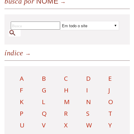
NOME
busca por
índice
A
B
C
D
E
F
G
H
I
J
K
L
M
N
O
P
Q
R
S
T
U
V
X
W
Y