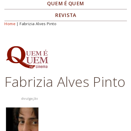
QUEM É QUEM
REVISTA
Home
| Fabrizia Alves Pinto
Você está aqui
Fabrizia Alves Pinto
divulgação