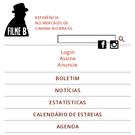
P
u
l
REFERÊNCIA
a
NO MERCADO DE
r
CINEMA NO BRASIL
p
a
Buscar
Formulário de busca
r
a
Login
N
Assine
a
Anuncie
v
e
g
BOLETIM
a
ç
NOTÍCIAS
ã
o
ESTATÍSTICAS
CALENDÁRIO DE ESTREIAS
AGENDA