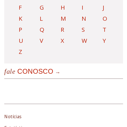
F
G
H
I
J
K
L
M
N
O
P
Q
R
S
T
U
V
X
W
Y
Z
CONOSCO
fale
Notícias