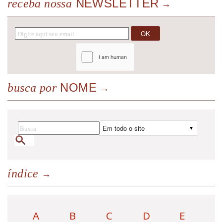
NEWSLETTER
receba nossa
NOME
busca por
índice
A
B
C
D
E