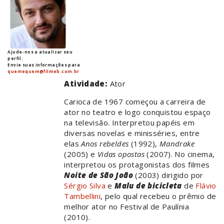
Ajude-nos a atualizar seu
perfil.
Envie suas informações para
quemequem@filmeb.com.br
Atividade:
Ator
Carioca de 1967 começou a carreira de
ator no teatro e logo conquistou espaço
na televisão. Interpretou papéis em
diversas novelas e minisséries, entre
elas
Anos rebeldes
(1992),
Mandrake
(2005) e
Vidas opostas
(2007). No cinema,
interpretou os protagonistas dos filmes
Noite de São João
(2003) dirigido por
Sérgio Silva
e
Malu de bicicleta
de
Flávio
Tambellini
, pelo qual recebeu o prêmio de
melhor ator no Festival de Paulínia
(2010).