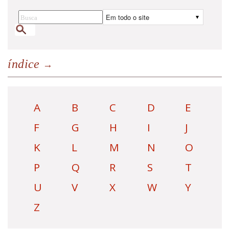
índice
A
B
C
D
E
F
G
H
I
J
K
L
M
N
O
P
Q
R
S
T
U
V
X
W
Y
Z