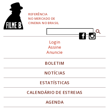
P
u
l
REFERÊNCIA
a
NO MERCADO DE
r
CINEMA NO BRASIL
p
a
Buscar
Formulário de busca
r
a
Login
N
Assine
a
Anuncie
v
e
g
BOLETIM
a
ç
NOTÍCIAS
ã
o
ESTATÍSTICAS
CALENDÁRIO DE ESTREIAS
AGENDA