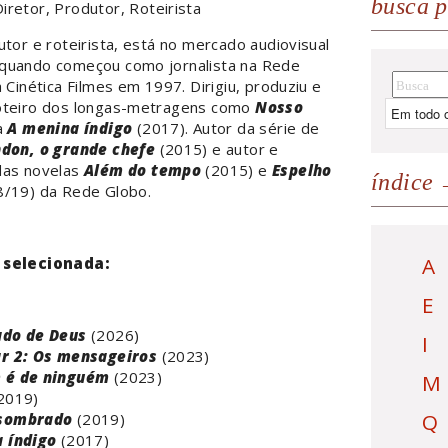
busca p
Diretor, Produtor, Roteirista
utor e roteirista, está no mercado audiovisual
quando começou como jornalista na Rede
a Cinética Filmes em 1997. Dirigiu, produziu e
oteiro dos longas-metragens como
Nosso
a
A menina índigo
(2017). Autor da série de
don, o grande chefe
(2015) e autor e
das novelas
Além do tempo
(2015) e
Espelho
índice
/19) da Rede Globo.
A
 selecionada:
E
ado de Deus
(2026)
I
r 2: Os mensageiros
(2023)
 é de ninguém
(2023)
M
2019)
Q
sombrado
(2019)
 índigo
(2017)