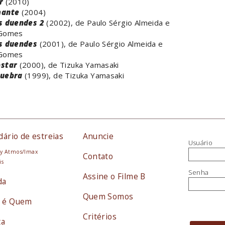
r
(2010)
mante
(2004)
s duendes 2
(2002), de Paulo Sérgio Almeida e
 Gomes
s duendes
(2001), de Paulo Sérgio Almeida e
 Gomes
pstar
(2000), de Tizuka Yamasaki
quebra
(1999), de Tizuka Yamasaki
dário de estreias
Anuncie
Usuário
y Atmos/Imax
Contato
is
Senha
Assine o Filme B
da
Quem Somos
 é Quem
Critérios
ta