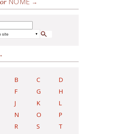
NOME
or
B
C
D
F
G
H
J
K
L
N
O
P
R
S
T