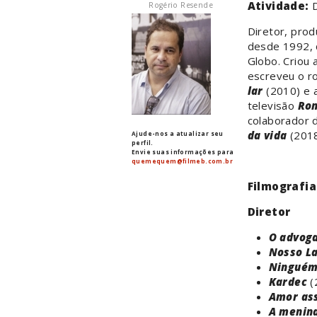
Atividade:
Rogério Resende
Diretor, prod
desde 1992, 
Globo. Criou 
escreveu o r
lar
(2010) e 
televisão
Ron
colaborador 
da vida
(2018
Ajude-nos a atualizar seu
perfil.
Envie suas informações para
quemequem@filmeb.com.br
Filmografia
Diretor
O advog
Nosso La
Ninguém
Kardec
(
Amor as
A menina