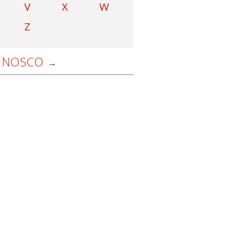
V
X
W
Z
NOSCO