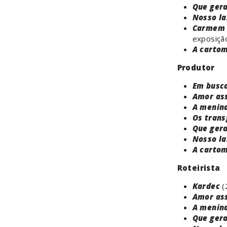
Que gera
Nosso la
Carmem 
exposiç
A carto
Produtor
Em busca
Amor as
A menina
Os trans
Que gera
Nosso la
A carto
Roteirista
Kardec
(
Amor as
A menina
Que gera