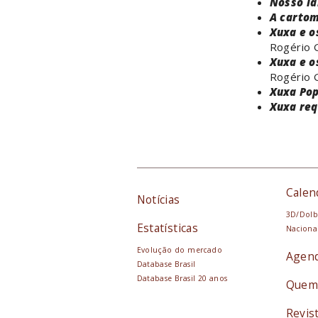
Nosso la
A carto
Xuxa e o
Rogério
Xuxa e o
Rogério
Xuxa Po
Xuxa re
Calen
Notícias
3D/Dolb
Estatísticas
Naciona
Evolução do mercado
Agen
Database Brasil
Database Brasil 20 anos
Quem
Revis