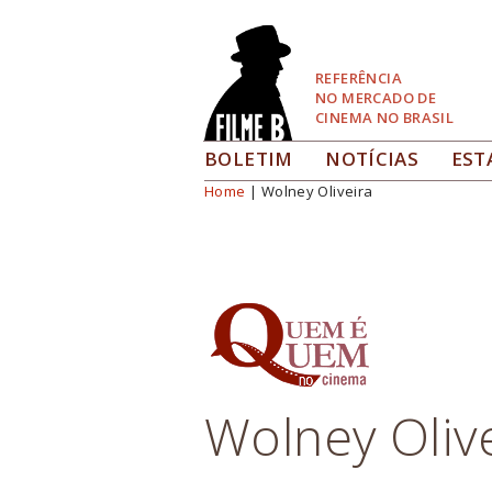
Pular
para
Navegação
REFERÊNCIA
NO MERCADO DE
CINEMA NO BRASIL
BOLETIM
NOTÍCIAS
EST
Home
| Wolney Oliveira
Você está aqui
Wolney Oliv