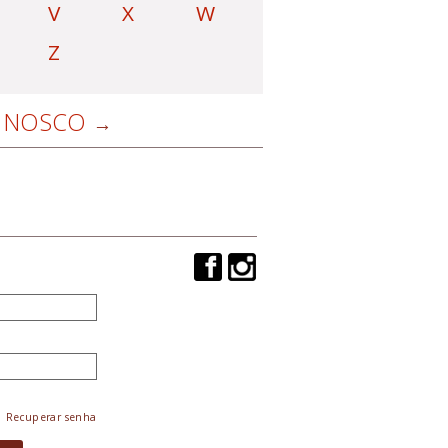
V
X
W
Z
NOSCO
Recuperar senha