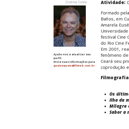
Atividade:
Cristina Costa
Formado pela
Baños, em Cub
Amarela Eusé
Universidade
festival Cine
do Rio Cine 
Em 2001, rea
fenômeno de 
Ajude-nos a atualizar seu
perfil.
Ceará seu pri
Envie suas informações para
quemequem@filmeb.com.br
coprodução en
Filmografia
Os últim
Ilha da 
Milagre 
Sabor a 