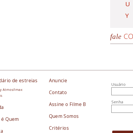
U
Y
CO
fale
dário de estreias
Anuncie
Usuário
y Atmos/Imax
Contato
is
Senha
Assine o Filme B
da
Quem Somos
 é Quem
Critérios
ta