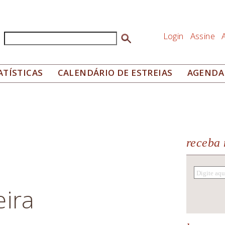
Login
Assine
Buscar
Formulário de busca
ATÍSTICAS
CALENDÁRIO DE ESTREIAS
AGENDA
receba 
eira