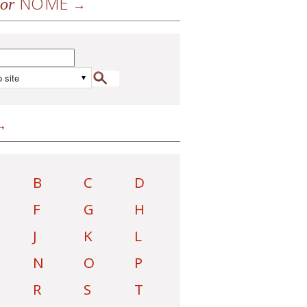
NOME
or
B
C
D
F
G
H
J
K
L
N
O
P
R
S
T