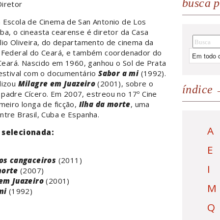
busca p
Diretor
 Escola de Cinema de San Antonio de Los
a, o cineasta cearense é diretor da Casa
lio Oliveira, do departamento de cinema da
 Federal do Ceará, e também coordenador do
 Ceará. Nascido em 1960, ganhou o Sol de Prata
Festival com o documentário
Sabor a mi
(1992).
lizou
Milagre em Juazeiro
(2001), sobre o
índice
padre Cícero. Em 2007, estreou no 17º Cine
meiro longa de ficção,
Ilha da morte
, uma
tre Brasil, Cuba e Espanha.
A
 selecionada:
E
os cangaceiros
(2011)
I
morte
(2007)
em Juazeiro
(2001)
M
mi
(1992)
Q