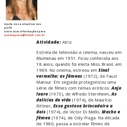
Ajude-nos a atualizar seu
perfil.
Envie suas informações para
quemequem@filmeb.com.br
Atividade:
Atriz
Estrela de televisão e cinema, nasceu em
Blumenau em 1951. Ficou conhecida aos
18 anos, quando foi eleita Miss Brasil, em
1969. No cinema, estreou em
Sinal
vermelho: as fêmeas
(1972), de Fauzi
Mansur. Em seguida protagonizou uma
série de filmes com temas eróticos:
Anjo
louro
(1973), de Alfredo Sternheim,
As
delícias da vida
(1974), de Maurício
Rittner,
Essa gostosa brincadeira a
dois
(1974), de Victor Di Mello,
Macho e
fêmea
(1974), de Ody Fraga. Na década
de 1980, passa a estrelar filmes de