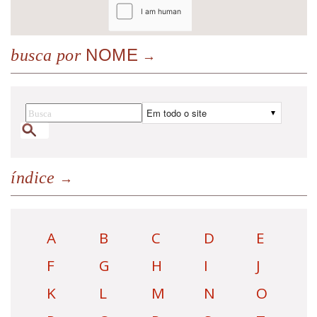
NOME
busca por
índice
A
B
C
D
E
F
G
H
I
J
K
L
M
N
O