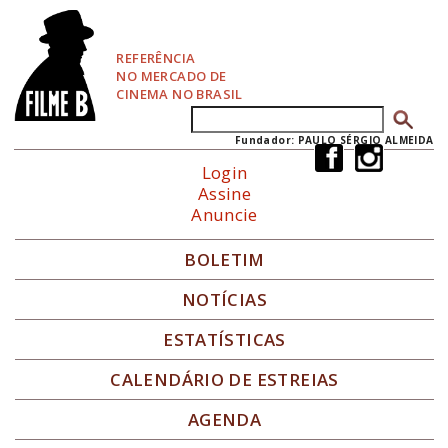
P
u
l
REFERÊNCIA
a
NO MERCADO DE
r
CINEMA NO BRASIL
p
Buscar
Formulário de busca
a
r
Fundador: PAULO SÉRGIO ALMEIDA
a
Login
N
Assine
a
Anuncie
v
e
g
BOLETIM
a
ç
NOTÍCIAS
ã
o
ESTATÍSTICAS
CALENDÁRIO DE ESTREIAS
AGENDA