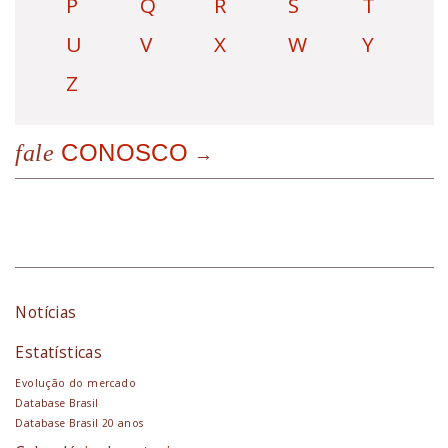
P
Q
R
S
T
U
V
X
W
Y
Z
CONOSCO
fale
Notícias
Estatísticas
Evolução do mercado
Database Brasil
Database Brasil 20 anos