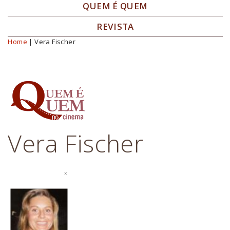
QUEM É QUEM
REVISTA
Home
| Vera Fischer
Você está aqui
Vera Fischer
x