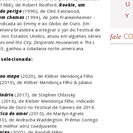
U
1988), de Robert Redford,
Rookie, um
 do perigo
(1990), de Clint Eastwood,
Y
em chamas
(1994), de John Frankenheimer -
 indicada ao Emmy e ao Globo de Ouro. Em
imeira brasileira a integrar o júri do Festival de
CO
fale
a nos Estados Unidos, atuou em algumas séries
ex and the City
,
Desperate Housewives
e
The L
3, ganhou a cidadania norte-americana.
 selecionada:
 no mapa
(2020), de Kléber Mendonça Filho
(2019), de Kléber Mendonça Filho & Juliano
s
inário
(2017), de Stephen Chbosky
s
(2016), de Kleber Mendonça Filho. Indicado
alma de Ouro no Festival de Cannes de 2016.
ica do amor
(2010), de Marilyn Agrelo
0), de Andrucha Waddington. Prêmio Contigo
 melhor atriz coadjuvante.
migo
(2005), de Randall Miller