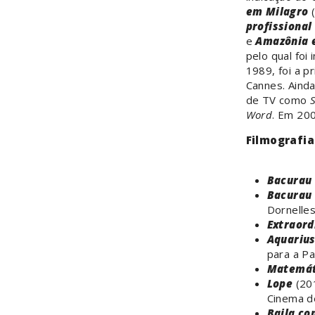
em Milagro
(
profissional
e
Amazônia 
pelo qual foi
1989, foi a pr
Cannes. Aind
de TV como
S
Word
. Em 200
Filmografia
Bacurau
Bacurau
Dornelle
Extraord
Aquariu
para a P
Matemát
Lope
(201
Cinema de
Baila co