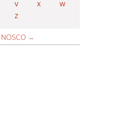
V
X
W
Z
NOSCO