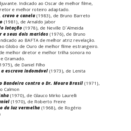
djuvante. Indicado ao Oscar de melhor filme,
retor e melhor roteiro adaptado.
, cravo e canela
(1983), de Bruno Barreto
o
(1981), de Arnaldo Jabor
o lotação
(1978), de Neville D´Almeida
r e seus dois maridos
(1976), de Bruno
Indicado ao BAFTA de melhor atriz revelação.
ao Globo de Ouro de melhor filme estrangeiro.
e melhor diretor e melhor trilha sonora no
 de Gramado.
1975), de Daniel Filho
 a escrava indomável
(1973), de Lenita
o Bandeira contra o Dr. Moura Brasil
(1971),
io Calmon
inha
(1970), de Glauco Mirko Laurelli
aniel
(1970), de Roberto Freire
o da luz vermelha
(1968), de Rogério
a