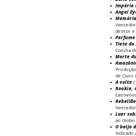
Império
Angel Ey
Memória
Vencedor 
diretor e 
Perfume
Tieta do
Concha de
Morte d
Amazôni
Produção
de Ouro d
A volta
(
Rookie, 
Eastwoo
Rebelião
Vencedor 
Luar sob
ao Globo 
O beijo 
Indicado