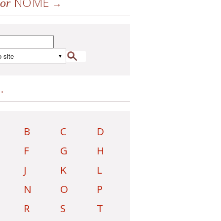
NOME
or
B
C
D
F
G
H
J
K
L
N
O
P
R
S
T