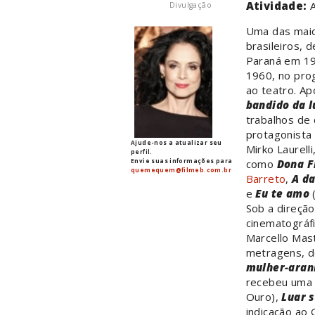
Atividade:
A
Divulgação
Uma das maio
brasileiros, 
Paraná em 19
1960, no pro
ao teatro. A
bandido da 
trabalhos de
protagonist
Ajude-nos a atualizar seu
Mirko Laurell
perfil.
Envie suas informações para
como
Dona F
quemequem@filmeb.com.br
Barreto
,
A d
e
Eu te amo
Sob a direção
cinematográf
Marcello Mas
metragens, d
mulher-aran
recebeu uma 
Ouro),
Luar 
indicação ao 