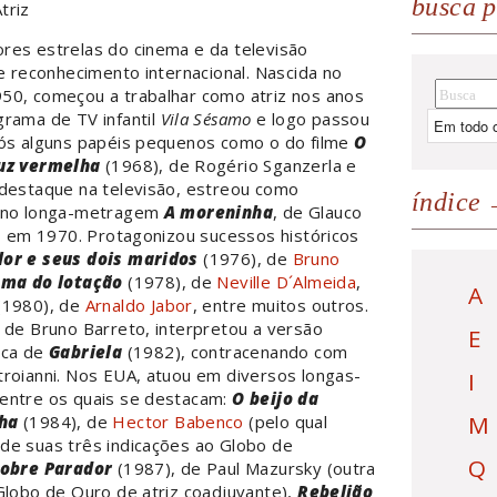
busca p
triz
res estrelas do cinema e da televisão
de reconhecimento internacional. Nascida no
50, começou a trabalhar como atriz nos anos
grama de TV infantil
Vila Sésamo
e logo passou
pós alguns papéis pequenos como o do filme
O
luz vermelha
(1968), de Rogério Sganzerla e
 destaque na televisão, estreou como
índice
a no longa-metragem
A moreninha
, de Glauco
i, em 1970. Protagonizou sucessos históricos
lor e seus dois maridos
(1976), de
Bruno
ama do lotação
(1978), de
Neville D´Almeida
,
A
(1980), de
Arnaldo Jabor
, entre muitos outros.
 de Bruno Barreto, interpretou a versão
E
ica de
Gabriela
(1982), contracenando com
troianni. Nos EUA, atuou em diversos longas-
I
entre os quais se destacam:
O beijo da
M
ha
(1984), de
Hector Babenco
(pelo qual
de suas três indicações ao Globo de
Q
sobre Parador
(1987), de Paul Mazursky (outra
Globo de Ouro de atriz coadjuvante),
Rebelião