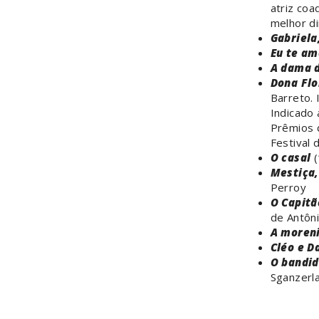
atriz coa
melhor di
Gabriela
Eu te am
A dama d
Dona Flo
Barreto. 
Indicado 
Prêmios d
Festival
O casal
(
Mestiça,
Perroy
O Capitã
de Antôn
A moren
Cléo e D
O bandid
Sganzerl