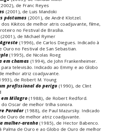
(2002), de Franc Reyes
es
(2001), de Luis Mandoki
s póstumas
(2001), de André Klotzel.
dos Kikitos de melhor atris coadjuvante, filme,
roteiro no Festival de Brasília.
(2001), de Michael Rymer
 Agreste
(1996), de Carlos Diegues. Indicado à
 Ouro no Festival de San Sebastian.
upla
(1995), de Nicolas Roeg
a em chamas
(1994), de John Frankenheimer.
 para televisão. Indicado ao Emmy e ao Globo
e melhor atriz coadjuvante.
1993), de Robert M. Young
um profissional do perigo
(1990), de Clint
d
 em Milagro
(1988), de Robert Redford.
do Oscar de melhor trilha sonora.
re Parador
(1988), de Paul Mazursky. Indicado
de Ouro de melhor atriz coadjuvante.
da mulher-aranha
(1985), de Hector Babenco.
 à Palma de Ouro e ao Globo de Ouro de melhor