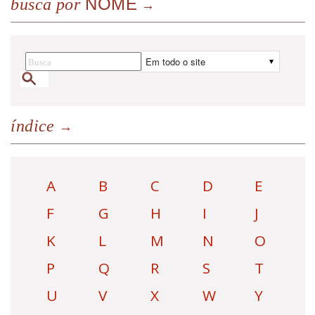
NOME
busca por
índice
A
B
C
D
E
F
G
H
I
J
K
L
M
N
O
P
Q
R
S
T
U
V
X
W
Y