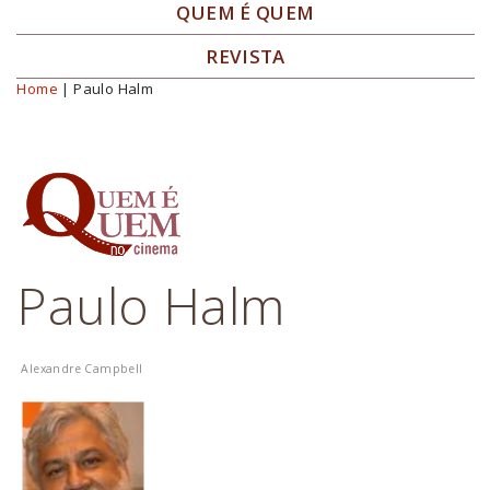
QUEM É QUEM
REVISTA
Home
| Paulo Halm
Você está aqui
Paulo Halm
Alexandre Campbell