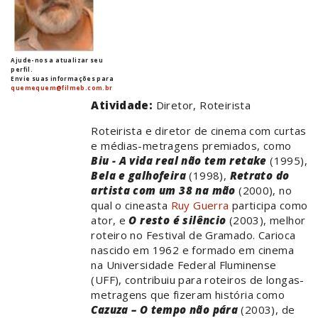
Ajude-nos a atualizar seu
perfil.
Envie suas informações para
quemequem@filmeb.com.br
Atividade:
Diretor, Roteirista
Roteirista e diretor de cinema com curtas
e médias-metragens premiados, como
Biu - A vida real não tem retake
(1995),
Bela e galhofeira
(1998),
Retrato do
artista com um 38 na mão
(2000), no
qual o cineasta
Ruy Guerra
participa como
ator, e
O resto é silêncio
(2003), melhor
roteiro no Festival de Gramado. Carioca
nascido em 1962 e formado em cinema
na Universidade Federal Fluminense
(UFF), contribuiu para roteiros de longas-
metragens que fizeram história como
Cazuza – O tempo não pára
(2003), de