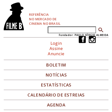
P
u
l
REFERÊNCIA
a
NO MERCADO DE
r
CINEMA NO BRASIL
p
Buscar
Formulário de busca
a
r
Fundador: PAULO SÉRGIO ALMEIDA
a
Login
N
Assine
a
Anuncie
v
e
g
BOLETIM
a
ç
NOTÍCIAS
ã
o
ESTATÍSTICAS
CALENDÁRIO DE ESTREIAS
AGENDA