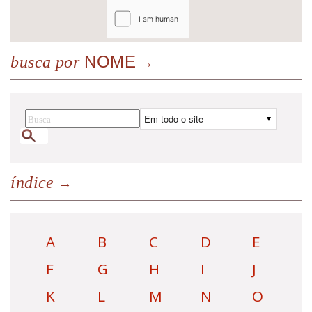
NOME
busca por
índice
A
B
C
D
E
F
G
H
I
J
K
L
M
N
O