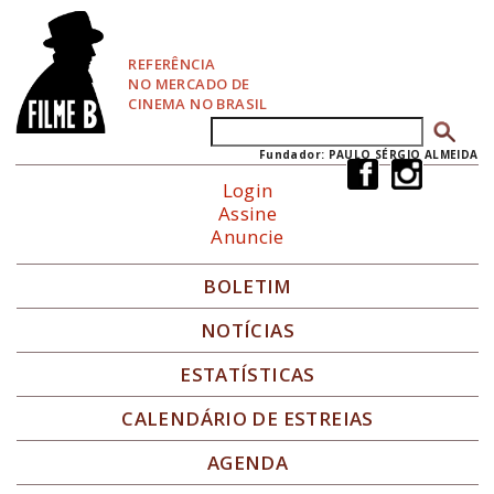
P
u
l
REFERÊNCIA
a
NO MERCADO DE
r
CINEMA NO BRASIL
p
Buscar
Formulário de busca
a
r
Fundador: PAULO SÉRGIO ALMEIDA
a
Login
N
Assine
a
Anuncie
v
e
g
BOLETIM
a
ç
NOTÍCIAS
ã
o
ESTATÍSTICAS
CALENDÁRIO DE ESTREIAS
AGENDA