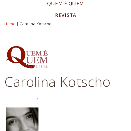
QUEM É QUEM
REVISTA
Home
| Carolina Kotscho
Você está aqui
Carolina Kotscho
x