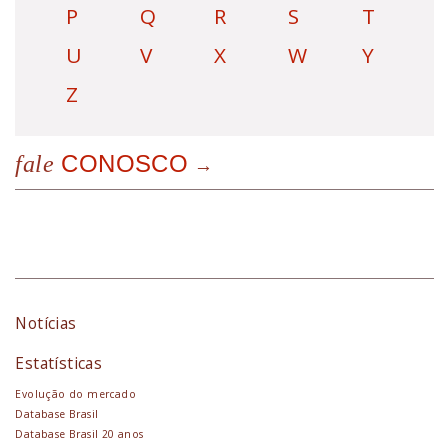
P
Q
R
S
T
U
V
X
W
Y
Z
CONOSCO
fale
Notícias
Estatísticas
Evolução do mercado
Database Brasil
Database Brasil 20 anos