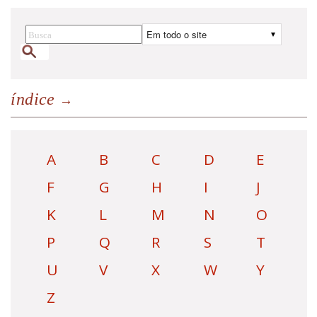
índice
A
B
C
D
E
F
G
H
I
J
K
L
M
N
O
P
Q
R
S
T
U
V
X
W
Y
Z