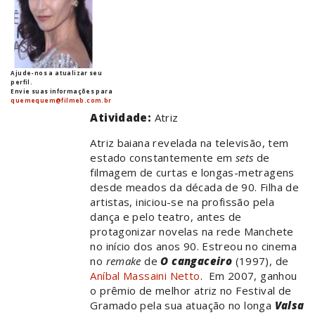
Ajude-nos a atualizar seu
perfil.
Envie suas informações para
quemequem@filmeb.com.br
Atividade:
Atriz
Atriz baiana revelada na televisão, tem
estado constantemente em
sets
de
filmagem de curtas e longas-metragens
desde meados da década de 90. Filha de
artistas, iniciou-se na profissão pela
dança e pelo teatro, antes de
protagonizar novelas na rede Manchete
no início dos anos 90. Estreou no cinema
no
remake
de
O cangaceiro
(1997), de
Aníbal Massaini Netto
. Em 2007, ganhou
o prêmio de melhor atriz no Festival de
Gramado pela sua atuação no longa
Valsa