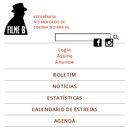
P
u
l
REFERÊNCIA
a
NO MERCADO DE
r
CINEMA NO BRASIL
p
a
Buscar
Formulário de busca
r
a
Login
N
Assine
a
Anuncie
v
e
g
BOLETIM
a
ç
NOTÍCIAS
ã
o
ESTATÍSTICAS
CALENDÁRIO DE ESTREIAS
AGENDA