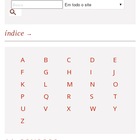
índice
A
B
C
D
E
F
G
H
I
J
K
L
M
N
O
P
Q
R
S
T
U
V
X
W
Y
Z