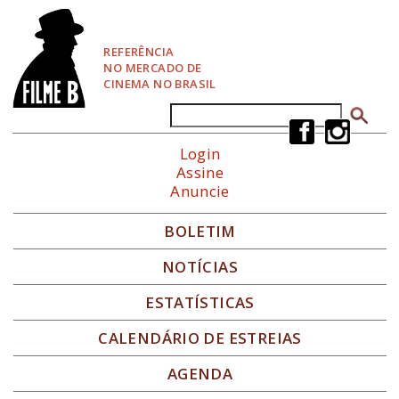
P
u
l
REFERÊNCIA
a
NO MERCADO DE
r
CINEMA NO BRASIL
p
a
Buscar
Formulário de busca
r
a
Login
N
Assine
a
Anuncie
v
e
g
BOLETIM
a
ç
NOTÍCIAS
ã
o
ESTATÍSTICAS
CALENDÁRIO DE ESTREIAS
AGENDA