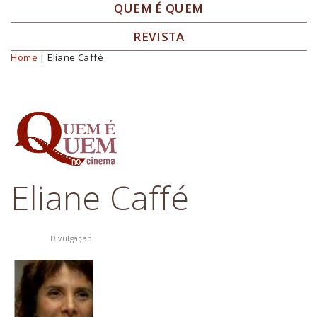
QUEM É QUEM
REVISTA
Home
| Eliane Caffé
Você está aqui
Eliane Caffé
Divulgação