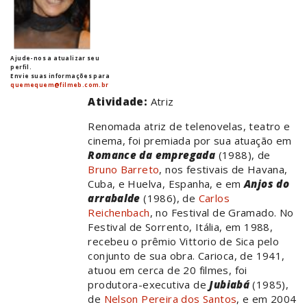
Ajude-nos a atualizar seu
perfil.
Envie suas informações para
quemequem@filmeb.com.br
Atividade:
Atriz
Renomada atriz de telenovelas, teatro e
cinema, foi premiada por sua atuação em
Romance da empregada
(1988), de
Bruno Barreto
, nos festivais de Havana,
Cuba, e Huelva, Espanha, e em
Anjos do
arrabalde
(1986), de
Carlos
Reichenbach
, no Festival de Gramado. No
Festival de Sorrento, Itália, em 1988,
recebeu o prêmio Vittorio de Sica pelo
conjunto de sua obra. Carioca, de 1941,
atuou em cerca de 20 filmes, foi
produtora-executiva de
Jubiabá
(1985),
de
Nelson Pereira dos Santos
, e em 2004