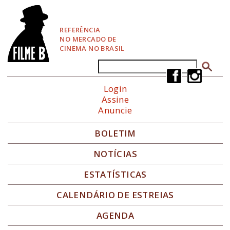
P
u
l
REFERÊNCIA
a
NO MERCADO DE
r
CINEMA NO BRASIL
p
a
Buscar
Formulário de busca
r
a
Login
N
Assine
a
Anuncie
v
e
g
BOLETIM
a
ç
NOTÍCIAS
ã
o
ESTATÍSTICAS
CALENDÁRIO DE ESTREIAS
AGENDA