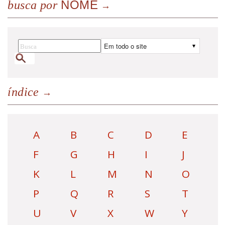
NOME
busca por
índice
A
B
C
D
E
F
G
H
I
J
K
L
M
N
O
P
Q
R
S
T
U
V
X
W
Y