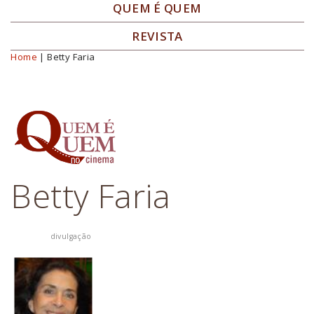
QUEM É QUEM
REVISTA
Home
| Betty Faria
Você está aqui
Betty Faria
divulgação