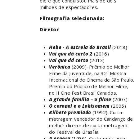
ele e que conquistou mais de dois
milhões de espectadores.
Filmografia selecionada:
Diretor
Hebe - A estrela do Brasil
(2018)
Vai que dá certo 2
(2016)
Vai que dá certo
(2013)
Verônica
(2009). Prêmio de Melhor
Filme da Juventude, na 32º Mostra
Internacional de Cinema de São Paulo.
Prêmio do Público de Melhor Filme,
no II Cine Fest Brasil Canudos.
A grande família – o filme
(2007)
O coronel e o Lobisomem
(2005)
Bilhete premiado
(1992). Curta-
metragem vencedor do Candango de
melhor diretor de curta-metragem
do Festival de Brasília.
A espera
(1986). Curta-metragem