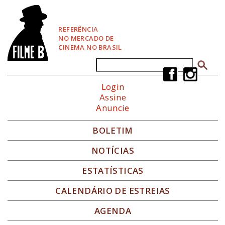
P
u
l
REFERÊNCIA
a
NO MERCADO DE
r
CINEMA NO BRASIL
p
a
Buscar
Formulário de busca
r
a
Login
N
Assine
a
Anuncie
v
e
g
BOLETIM
a
ç
NOTÍCIAS
ã
o
ESTATÍSTICAS
CALENDÁRIO DE ESTREIAS
AGENDA