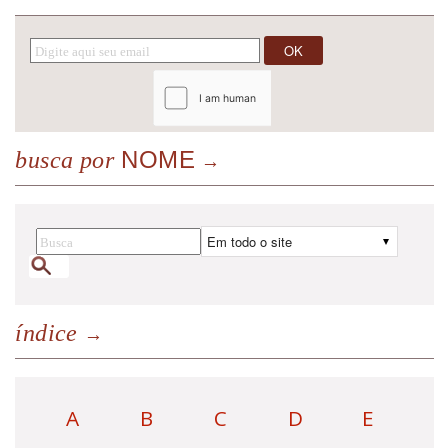
NOME
busca por
índice
A
B
C
D
E