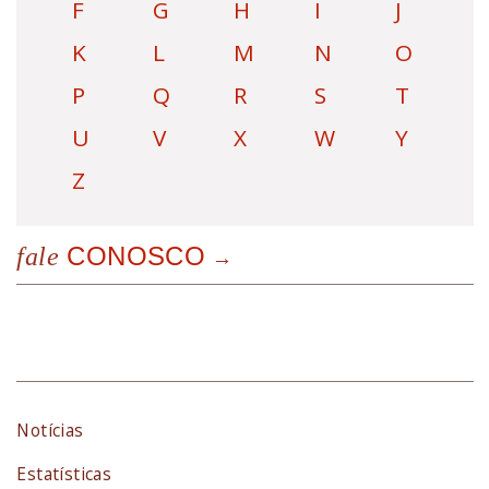
F
G
H
I
J
K
L
M
N
O
P
Q
R
S
T
U
V
X
W
Y
Z
CONOSCO
fale
Notícias
Estatísticas