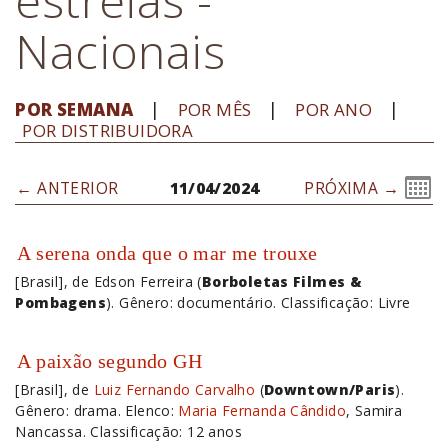
Nacionais
POR SEMANA
POR MÊS
POR ANO
POR DISTRIBUIDORA
← ANTERIOR
11/04/2024
PRÓXIMA →
A serena onda que o mar me trouxe
[Brasil], de Edson Ferreira (
Borboletas Filmes &
Pombagens
). Gênero: documentário. Classificação: Livre
A paixão segundo GH
[Brasil], de
Luiz Fernando Carvalho
(
Downtown/Paris
).
Gênero: drama. Elenco:
Maria Fernanda Cândido
, Samira
Nancassa. Classificação: 12 anos