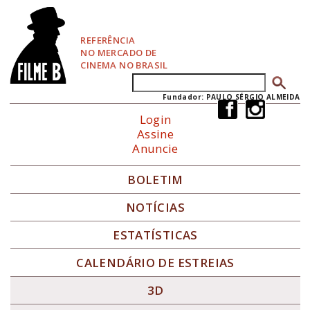
P
u
l
REFERÊNCIA
a
NO MERCADO DE
r
CINEMA NO BRASIL
p
Buscar
Formulário de busca
a
r
Fundador: PAULO SÉRGIO ALMEIDA
a
Login
N
Assine
a
Anuncie
v
e
g
BOLETIM
a
ç
NOTÍCIAS
ã
o
ESTATÍSTICAS
CALENDÁRIO DE ESTREIAS
3D