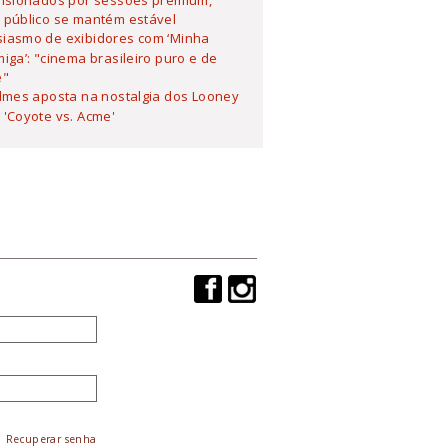
ulsionados por sessões premium,
 público se mantém estável
siasmo de exibidores com ‘Minha
iga’: "cinema brasileiro puro e de
e"
ilmes aposta na nostalgia dos Looney
'Coyote vs. Acme'
Recuperar senha