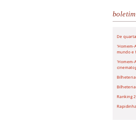
boletim
De quarta
'Homem-A
mundo e f
'Homem-Ar
cinematog
Bilheteri
Bilheteri
Ranking 2
Rapidinh