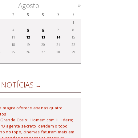
Agosto
»
T
Q
Q
S
S
1
4
5
6
7
8
0
11
12
13
14
15
7
18
19
20
21
22
4
25
26
27
28
29
1
NOTÍCIAS
 magra oferece apenas quatro
tos
Grande Otelo: 'Homem com H' lidera;
 'O agente secreto' dividem o topo
lho no topo, cinemas faturam mais em