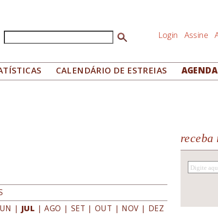
Login
Assine
Buscar
Formulário de busca
ATÍSTICAS
CALENDÁRIO DE ESTREIAS
AGENDA
receba 
S
JUN
|
JUL
|
AGO
|
SET
|
OUT
|
NOV
|
DEZ