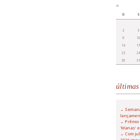
«
D
S
2
3
9
1
16
1
23
2
30
3
últimas
Semana
lançamen
Prêmio 
'Manas' e
Com ju