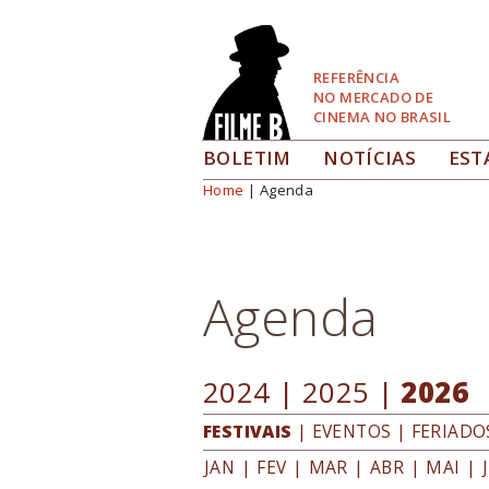
Pular
para
Navegação
REFERÊNCIA
NO MERCADO DE
CINEMA NO BRASIL
BOLETIM
NOTÍCIAS
EST
Home
| Agenda
Você está aqui
Agenda
2024
|
2025
|
2026
FESTIVAIS
|
EVENTOS
|
FERIADO
JAN
|
FEV
|
MAR
|
ABR
|
MAI
|