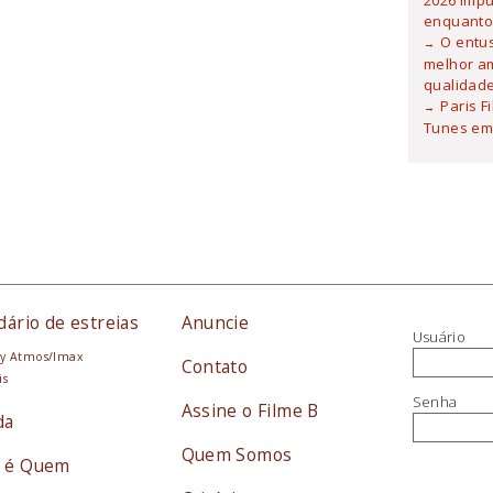
2026 imp
enquanto
O entu
melhor am
qualidad
Paris F
Tunes em 
dário de estreias
Anuncie
Usuário
y Atmos/Imax
Contato
is
Senha
Assine o Filme B
da
Quem Somos
 é Quem