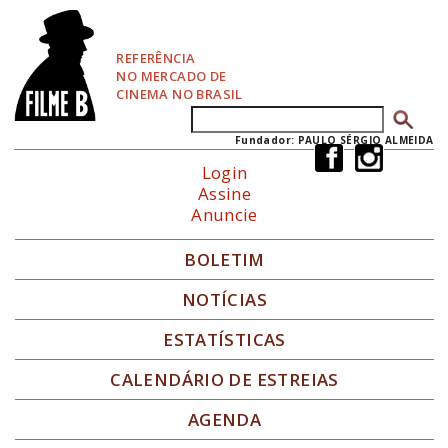
P
u
l
REFERÊNCIA
a
NO MERCADO DE
r
CINEMA NO BRASIL
p
Buscar
Formulário de busca
a
r
Fundador: PAULO SÉRGIO ALMEIDA
a
Login
N
Assine
a
Anuncie
v
e
g
BOLETIM
a
ç
NOTÍCIAS
ã
o
ESTATÍSTICAS
CALENDÁRIO DE ESTREIAS
AGENDA