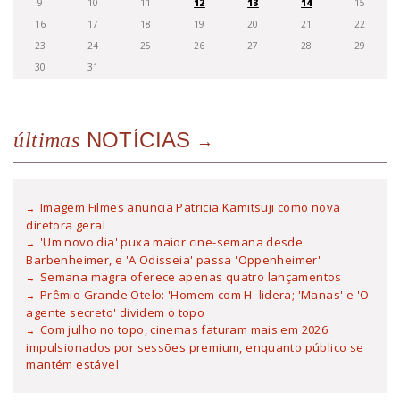
9
10
11
12
13
14
15
16
17
18
19
20
21
22
23
24
25
26
27
28
29
30
31
NOTÍCIAS
últimas
Imagem Filmes anuncia Patricia Kamitsuji como nova
diretora geral
'Um novo dia' puxa maior cine-semana desde
Barbenheimer, e 'A Odisseia' passa 'Oppenheimer'
Semana magra oferece apenas quatro lançamentos
Prêmio Grande Otelo: 'Homem com H' lidera; 'Manas' e 'O
agente secreto' dividem o topo
Com julho no topo, cinemas faturam mais em 2026
impulsionados por sessões premium, enquanto público se
mantém estável