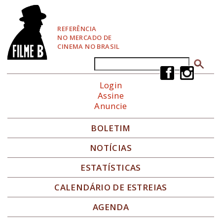
P
u
l
REFERÊNCIA
a
NO MERCADO DE
r
CINEMA NO BRASIL
p
a
Buscar
Formulário de busca
r
a
Login
N
Assine
a
Anuncie
v
e
g
BOLETIM
a
ç
NOTÍCIAS
ã
o
ESTATÍSTICAS
CALENDÁRIO DE ESTREIAS
AGENDA