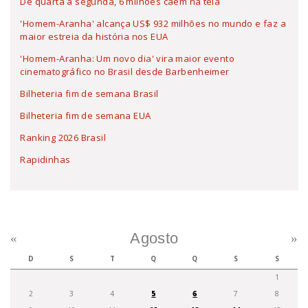
De quarta a segunda, 6 milhões caem na teia
'Homem-Aranha' alcança US$ 932 milhões no mundo e faz a
maior estreia da história nos EUA
'Homem-Aranha: Um novo dia' vira maior evento
cinematográfico no Brasil desde Barbenheimer
Bilheteria fim de semana Brasil
Bilheteria fim de semana EUA
Ranking 2026 Brasil
Rapidinhas
Agosto
«
»
D
S
T
Q
Q
S
S
1
2
3
4
5
6
7
8