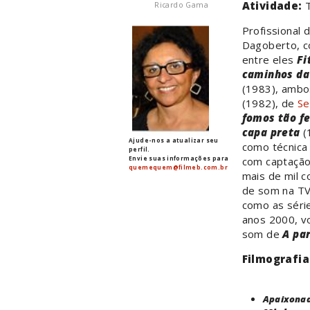
Atividade:
Ricardo Gama
Profissional
Dagoberto, c
entre eles
Fi
caminhos da
(1983), amb
(1982), de
Se
fomos tão fe
capa preta
(
Ajude-nos a atualizar seu
como técnica
perfil.
Envie suas informações para
com captação 
quemequem@filmeb.com.br
mais de mil c
de som na TV
como as sér
anos 2000, v
som de
A par
Filmografia
Apaixonad