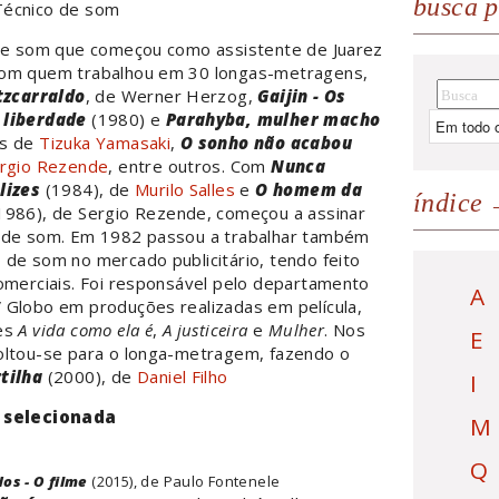
busca p
Técnico de som
 de som que começou como assistente de Juarez
om quem trabalhou em 30 longas-metragens,
tzcarraldo
, de Werner Herzog,
Gaijin - Os
 liberdade
(1980) e
Parahyba, mulher macho
os de
Tizuka Yamasaki
,
O sonho não acabou
rgio Rezende
, entre outros. Com
Nunca
lizes
(1984), de
Murilo Salles
e
O homem da
índice
1986), de Sergio Rezende, começou a assinar
 de som. Em 1982 passou a trabalhar também
de som no mercado publicitário, tendo feito
omerciais. Foi responsável pelo departamento
A
 Globo em produções realizadas em película,
ies
A vida como ela é
,
A justiceira
e
Mulher
. Nos
E
oltou-se para o longa-metragem, fazendo o
tilha
(2000), de
Daniel Filho
I
 selecionada
M
Q
os - O filme
(2015), de Paulo Fontenele