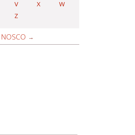
V
X
W
Z
NOSCO