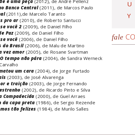
ãe é uma peça
(2012), de André Pellenz
U
ao Banco Central
(2011), de Marcos Paulo
nal
(2011),de Marcelo Taranto
Y
s pro ar
(2010), de Roberto Santucci
sse você 2
(2009), de Daniel Filho
de Paz
(2009), de Daniel Filho
CO
fale
sse você
(2006), de Daniel Filho
 do Brasil
(2006), de Malu de Martino
a vez amor
(2005), de Rosane Svartman
 O tempo não pára
(2004), de Sandra Werneck
Carvalho
 matou um cara
(2004), de Jorge Furtado
ais
(2003), de José Alvarenga
or e traição
(2003), de Jorge Fernando
estranho
(2002), de Ricardo Pinto e Silva
da Compadecida
(2000), de Guel Arraes
 da capa preta
(1986), de Sergio Rezende
mos tão felizes
(1984), de Murilo Salles