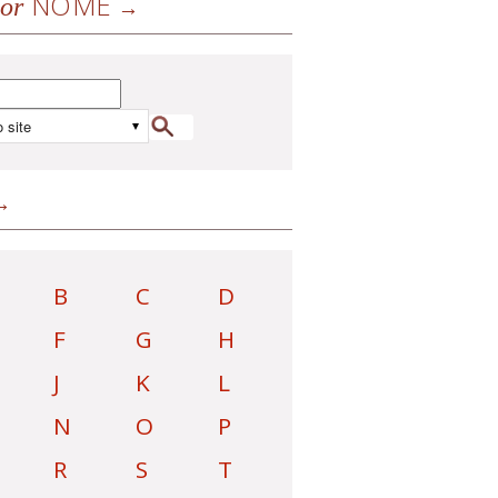
NOME
or
B
C
D
F
G
H
J
K
L
N
O
P
R
S
T