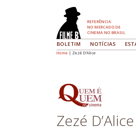
Pular
para
Navegação
REFERÊNCIA
NO MERCADO DE
CINEMA NO BRASIL
BOLETIM
NOTÍCIAS
EST
Home
| Zezé D’Alice
Você está aqui
Zezé D’Alice