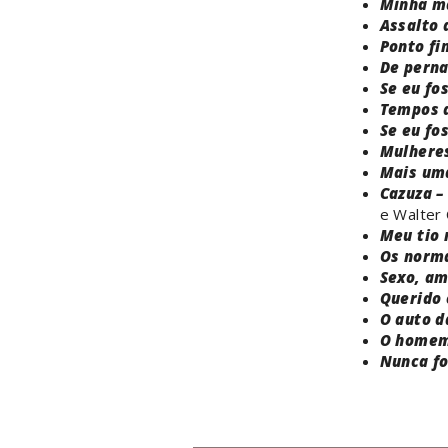
Minha m
Assalto 
Ponto fi
De perna
Se eu fo
Tempos 
Se eu fo
Mulheres
Mais um
Cazuza –
e Walter 
Meu tio
Os norm
Sexo, am
Querido 
O auto 
O homem
Nunca fo