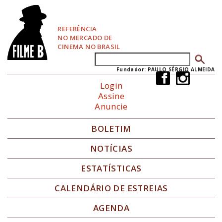
P
u
l
REFERÊNCIA
a
NO MERCADO DE
r
CINEMA NO BRASIL
p
Buscar
Formulário de busca
a
r
Fundador: PAULO SÉRGIO ALMEIDA
a
Login
N
Assine
a
Anuncie
v
e
g
BOLETIM
a
ç
NOTÍCIAS
ã
o
ESTATÍSTICAS
CALENDÁRIO DE ESTREIAS
AGENDA