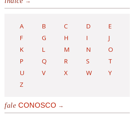
índice
A
B
C
D
E
F
G
H
I
J
K
L
M
N
O
P
Q
R
S
T
U
V
X
W
Y
Z
CONOSCO
fale