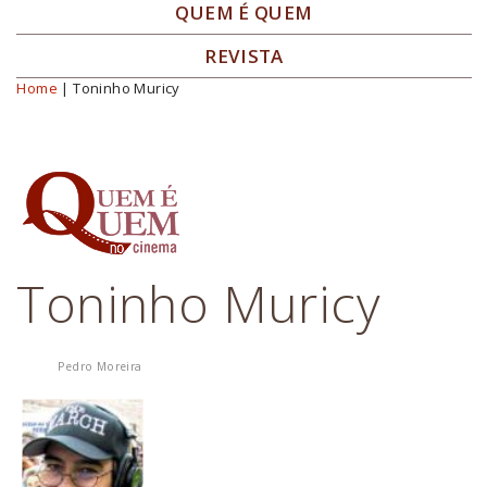
QUEM É QUEM
REVISTA
Home
| Toninho Muricy
Você está aqui
Toninho Muricy
Pedro Moreira