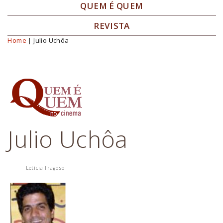
QUEM É QUEM
REVISTA
Home
| Julio Uchôa
Você está aqui
Julio Uchôa
Letícia Fragoso