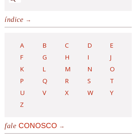
índice
A
B
C
D
E
F
G
H
I
J
K
L
M
N
O
P
Q
R
S
T
U
V
X
W
Y
Z
CONOSCO
fale