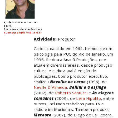
Ajude-nos a atualizar seu
perfil.
Envie suas informações para
quemequem@filmeb.com.br
Atividade:
Produtor
Carioca, nascido em 1964, formou-se em
psicologia pela PUC do Rio de Janeiro. Em
1996, fundou a Ananã Produções, que
atua em diversas áreas, desde produção
cultural e audiovisual à edição de
publicações. Como produtor executivo,
realizou
Navalha na carne
(1996), de
Neville D´Almeida
,
Bellini e a esfinge
(2002), de
Roberto Santucci
e
As alegres
comadres
(2003), de
Leila Hipólito
, entre
outros, incluindo trabalhos para TV e
rádio e institucionais. Também produziu
Meteoro
(2007), de Diego de La Texera,