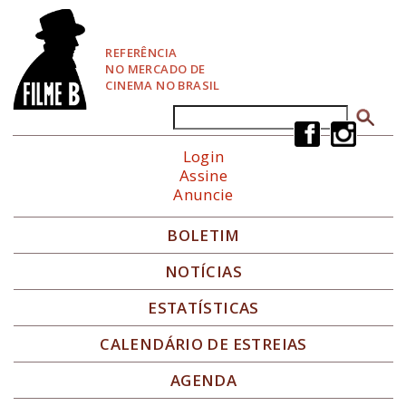
P
u
l
REFERÊNCIA
a
NO MERCADO DE
r
CINEMA NO BRASIL
p
a
Buscar
Formulário de busca
r
a
Login
N
Assine
a
Anuncie
v
e
g
BOLETIM
a
ç
NOTÍCIAS
ã
o
ESTATÍSTICAS
CALENDÁRIO DE ESTREIAS
AGENDA