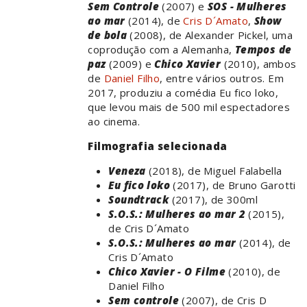
Sem Controle
(2007) e
SOS - Mulheres
ao mar
(2014), de
Cris D´Amato
,
Show
de bola
(2008), de Alexander Pickel, uma
coprodução com a Alemanha,
Tempos de
paz
(2009) e
Chico Xavier
(2010), ambos
de
Daniel Filho
, entre vários outros. Em
2017, produziu a comédia Eu fico loko,
que levou mais de 500 mil espectadores
ao cinema.
Filmografia selecionada
Veneza
(2018), de Miguel Falabella
Eu fico loko
(2017), de Bruno Garotti
Soundtrack
(2017), de 300ml
S.O.S.: Mulheres ao mar 2
(2015),
de Cris D´Amato
S.O.S.: Mulheres ao mar
(2014), de
Cris D´Amato
Chico Xavier - O Filme
(2010), de
Daniel Filho
Sem controle
(2007), de Cris D