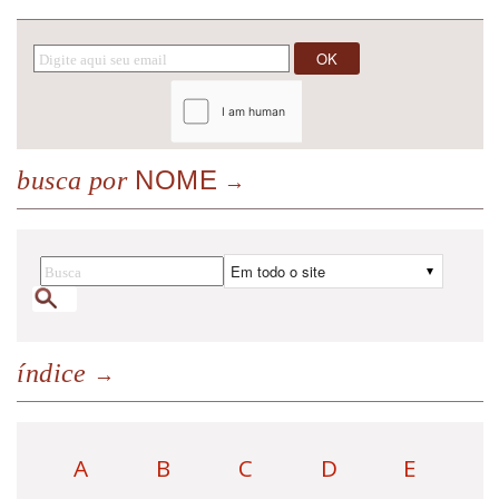
NOME
busca por
índice
A
B
C
D
E