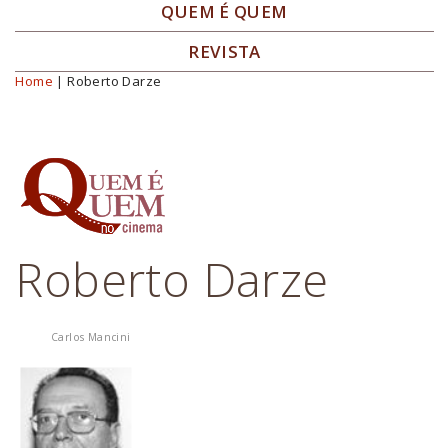
QUEM É QUEM
REVISTA
Home
| Roberto Darze
Você está aqui
Roberto Darze
Carlos Mancini