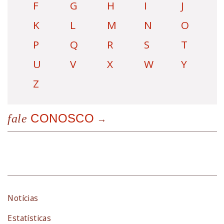
F
G
H
I
J
K
L
M
N
O
P
Q
R
S
T
U
V
X
W
Y
Z
CONOSCO
fale
Notícias
Estatísticas