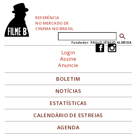
P
u
l
REFERÊNCIA
a
NO MERCADO DE
r
CINEMA NO BRASIL
p
Buscar
Formulário de busca
a
r
Fundador: PAULO SÉRGIO ALMEIDA
a
Login
N
Assine
a
Anuncie
v
e
g
BOLETIM
a
ç
NOTÍCIAS
ã
o
ESTATÍSTICAS
CALENDÁRIO DE ESTREIAS
AGENDA