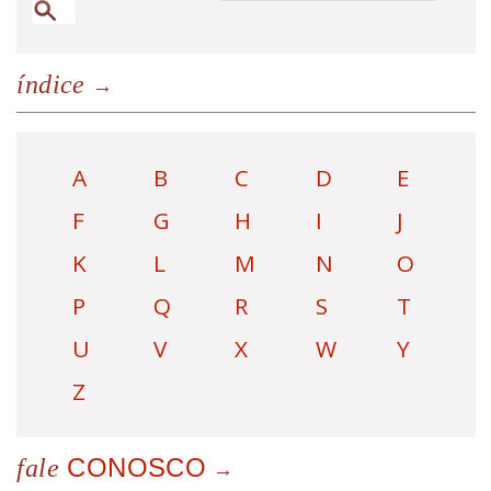
índice
A
B
C
D
E
F
G
H
I
J
K
L
M
N
O
P
Q
R
S
T
U
V
X
W
Y
Z
CONOSCO
fale