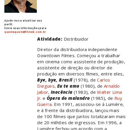
Ajude-nos a atualizar seu
perfil.
Envie suas informações para
quemequem@filmeb.com.br
Atividade:
Distribuidor
Diretor da distribuidora independente
Downtown Filmes. Começou a trabalhar
em cinema como assistente de produção,
assistente de direção ou diretor de
produção em diversos filmes, entre eles,
Bye, bye, Brasil
(1978), de
Carlos
Diegues
,
Eu te amo
(1980), de
Arnaldo
Jabor
,
Inocência
(1983), de
Walter Lima
Jr.
e
Ópera do malandro
(1985), de
Ruy
Guerra
. Em 1991, associou-se à Lumière,
e à frente da distribuidora, lançou mais
de 100 filmes que juntos totalizaram mais
de 20 milhões de ingressos. Em 1996, a
Lumière fechou um acordo com a