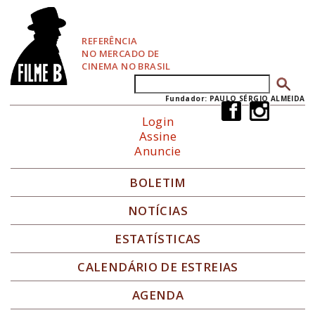
P
u
l
REFERÊNCIA
a
NO MERCADO DE
r
CINEMA NO BRASIL
p
Buscar
Formulário de busca
a
r
Fundador: PAULO SÉRGIO ALMEIDA
a
Login
N
Assine
a
Anuncie
v
e
g
BOLETIM
a
ç
NOTÍCIAS
ã
o
ESTATÍSTICAS
CALENDÁRIO DE ESTREIAS
AGENDA