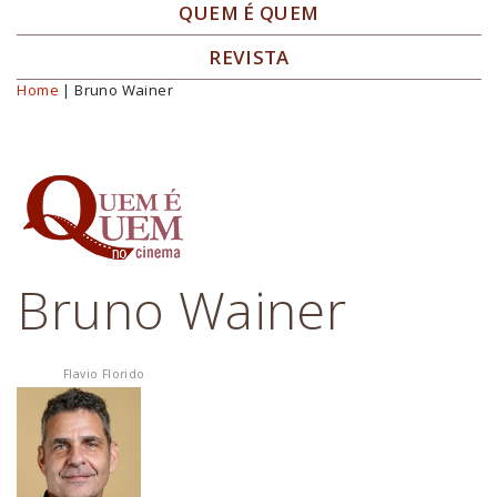
QUEM É QUEM
REVISTA
Home
| Bruno Wainer
Você está aqui
Bruno Wainer
Flavio Florido